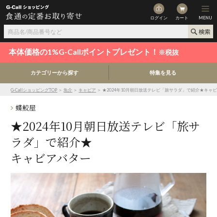
ログイン
カート
MENU
本体価格の1%G-Callポイントプレゼント！
※税抜
カテゴリーから探す
特集を見る
G-CallショッピングTOP
＞
魚介
＞
キャビア
＞ ★2024年10月朝日放送テレビ「旅サラダ」で紹介★キャ
蝶鮫屋
★2024年10月朝日放送テレビ「旅サ
ラダ」で紹介★
キャビアバター