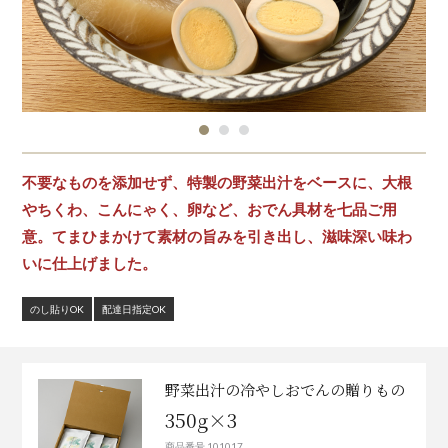
不要なものを添加せず、特製の野菜出汁をベースに、大根
やちくわ、こんにゃく、卵など、おでん具材を七品ご用
意。てまひまかけて素材の旨みを引き出し、滋味深い味わ
いに仕上げました。
のし貼りOK
配達日指定OK
野菜出汁の冷やしおでんの贈りもの
350g×3
商品番号 101017