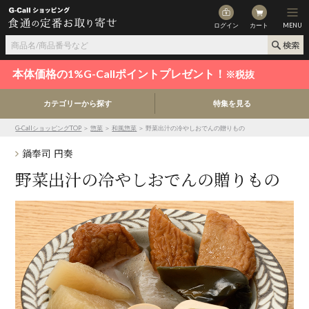
ログイン
カート
MENU
本体価格の1%G-Callポイントプレゼント！
※税抜
カテゴリーから探す
特集を見る
G-CallショッピングTOP
＞
惣菜
＞
和風惣菜
＞ 野菜出汁の冷やしおでんの贈りもの
鍋奉司 円奏
野菜出汁の冷やしおでんの贈りもの