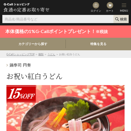
ログイン
カート
MENU
本体価格の1%G-Callポイントプレゼント！
※税抜
カテゴリーから探す
特集を見る
G-CallショッピングTOP
＞
麺類
＞
うどん
＞ お祝い紅白うどん
鍋奉司 円奏
お祝い紅白うどん