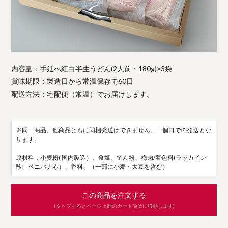
内容量：手延べ紅白半生うどん(2人前・180g)×3袋
賞味期限：製造日から常温保存で60日
配送方法：宅配便（常温）でお届けします。
※同一商品、他商品ともに同梱発送はできません。一個口での発送とな
ります。
原材料：小麦粉( 国内製造）、食塩、でん粉、梅肉/着色料(ラッカイン
酸、ベニバナ赤）、香料、（一部に小麦・大豆を含む）
この商品を注文する
(タップするとページ上部のカート箇所に移動します)