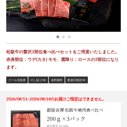
松阪牛の贅沢3部位食べ比べセットをご用意いたしました。
赤身部位：ウデ(カタ) モモ、霜降り：ロースの3部位になり
ます。
クール宅急便
のし貼りOK
送料無料
配達日指定OK
2026/08/11~2026/08/14のお届けご指定はできません。
銀座吉澤 松阪牛焼肉食べ比べ
200ｇ×3パック
商品番号 101586