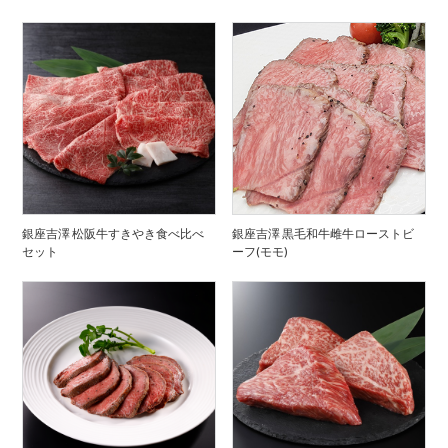
銀座吉澤 松阪牛すきやき食べ比べ
銀座吉澤 黒毛和牛雌牛ローストビ
セット
ーフ(モモ)