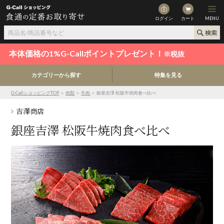
ログイン
カート
MENU
本体価格の1%G-Callポイントプレゼント！
※税抜
カテゴリーから探す
特集を見る
G-CallショッピングTOP
＞
肉類
＞
牛肉
＞ 銀座吉澤 松阪牛焼肉食べ比べ
吉澤商店
銀座吉澤 松阪牛焼肉食べ比べ