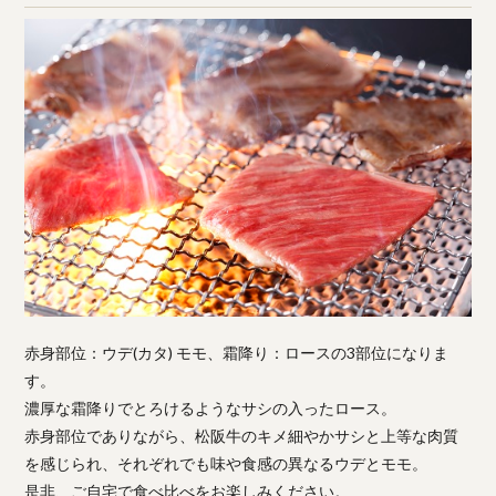
赤身部位：ウデ(カタ) モモ、霜降り：ロースの3部位になりま
す。
濃厚な霜降りでとろけるようなサシの入ったロース。
赤身部位でありながら、松阪牛のキメ細やかサシと上等な肉質
を感じられ、それぞれでも味や食感の異なるウデとモモ。
是非、ご自宅で食べ比べをお楽しみください。