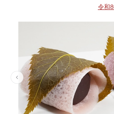
お酒
家電
珈琲/茶
キッズ
令和
鍋
健康/美容
旬の食
ペット
産地検索