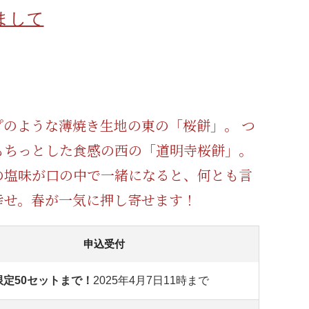
蜂蜜
パン
防災関連
まして
り寄せ
健康/美容
プのような薄焼き生地の東の「桜餅」。 つ
もちっとした食感の西の「道明寺桜餅」。
の塩味が口の中で一緒になると、何とも言
幸せ。春が一気に押し寄せます！
申込受付
限定50セットまで！
2025年4月7日11時まで