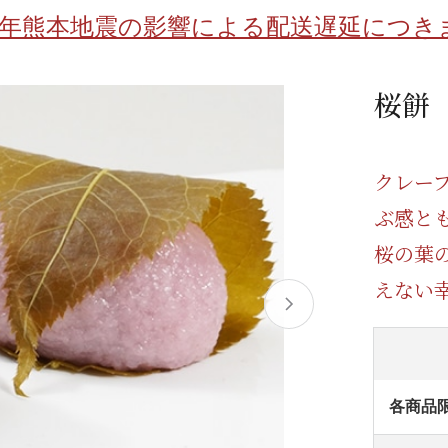
/ドリンク
ベビー
調味料
伝統工芸
乳製品/
事務用品
8年熊本地震の影響による配送遅延につき
材
関連
ギフト
豊洲お取
桜餅
クレー
ぶ感と
桜の葉
えない
各商品