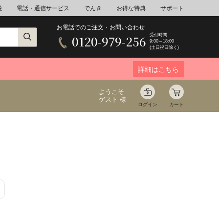
税
電話・通信サービス
でんき
お得な特典
サポート
お電話でのご注文・お問い合わせ
受付時間
0120-979-256
9:00～18:00
(土日祝日除く)
詳細はこちら
ようこそ
ゲスト 様
ログイン
カート
ア
野菜
花束ギフト
ゆ
ミネラルウォーター
音楽