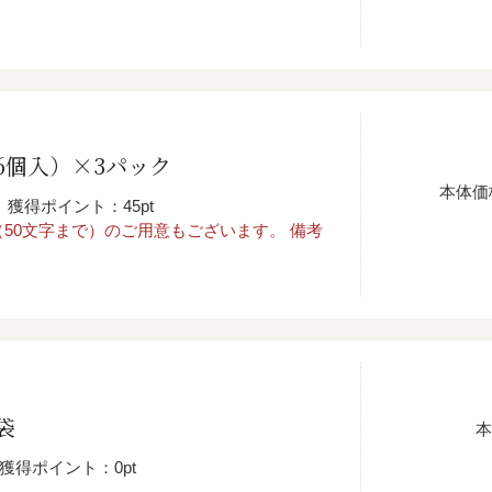
6個入）×3パック
本体価
獲得ポイント：45pt
50文字まで）のご用意もございます。 備考
袋
本
獲得ポイント：0pt