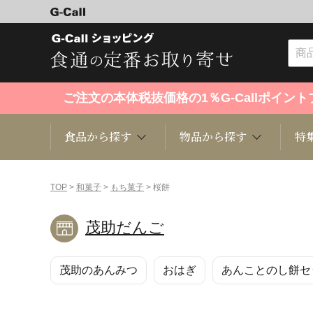
ご注文の本体税抜価格の1％G-Callポイ
食品から探す
物品から探す
特
食品から探す
物品から探す
特集・セール情報
TOP
>
和菓子
>
もち菓子
> 桜餅
茂助だんご
くだもの
趣味・雑貨
お米
芸能・
茂助のあんみつ
おはぎ
あんことのし餅セ
洋菓子
キッチン用品
和菓子
ファッ