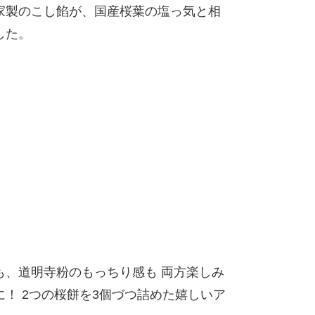
家製のこし餡が、国産桜葉の塩っ気と相
した。
も、道明寺粉のもっちり感も 両方楽しみ
！ 2つの桜餅を3個づつ詰めた嬉しいア