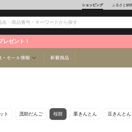
ショッピング
ふるさと納
ントプレゼント！
集・セール情報
新着商品
文化
魚介類
ジュエリー
肉類
インテリ
ット
茂助だんご
桜餅
栗きんとん
豆きんとん
ション
総菜
定期購読雑誌
麺類/つ
書籍