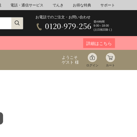
税
電話・通信サービス
でんき
お得な特典
サポート
お電話でのご注文・お問い合わせ
受付時間
0120-979-256
9:00～18:00
(土日祝日除く)
詳細はこちら
ようこそ
ゲスト 様
ログイン
カート
ア
野菜
花束ギフト
ゆ
ミネラルウォーター
音楽