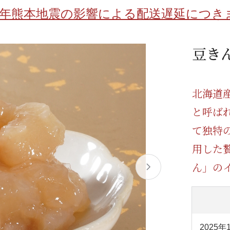
/ドリンク
ベビー
調味料
伝統工芸
乳製品/
事務用品
8年熊本地震の影響による配送遅延につき
材
関連
ギフト
豊洲お取
豆き
北海道
と呼ば
て独特
用した
ん」の
2025年