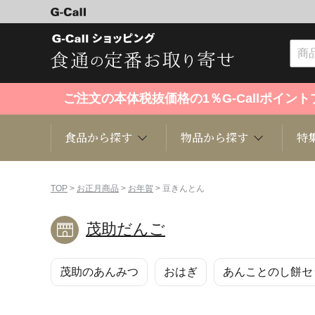
ご注文の本体税抜価格の1％G-Callポイ
食品から探す
物品から探す
特
食品から探す
物品から探す
特集・セール情報
TOP
>
お正月商品
>
お年賀
> 豆きんとん
茂助だんご
くだもの
趣味・雑貨
お米
芸能・
茂助のあんみつ
おはぎ
あんことのし餅セ
洋菓子
キッチン用品
和菓子
ファッ