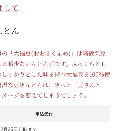
蜂蜜
パン
防災関連
まして
り寄せ
健康/美容
んとん
産の「大福豆(おおふくまめ)」は高級菜豆
れる希少ないんげん豆です。ふっくらとし
のしっかりとした味を持つ大福豆を100%使
贅沢な豆きんとんは、きっと「豆きんと
イメージを変えてしまうでしょう。
申込受付
12月25日11時まで