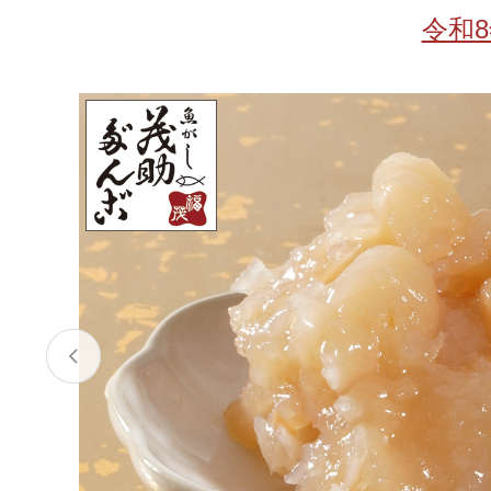
お酒
家電
珈琲/茶
キッズ
令和
鍋
健康/美容
旬の食
ペット
産地検索