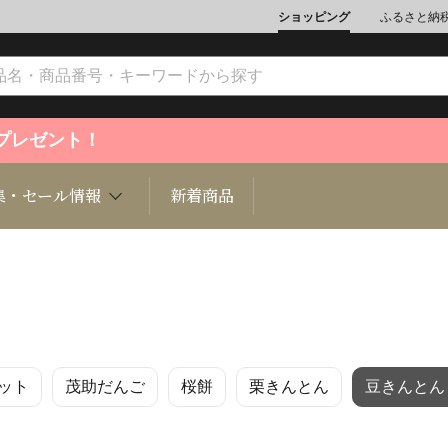
ショッピング
ふるさと納
ントプレゼント！
集・セール情報
新着商品
文化
魚介類
ジュエリー
肉類
インテリ
ット
茂助だんご
桜餅
栗きんとん
豆きんとん
ション
総菜
定期購読雑誌
麺類/つ
書籍