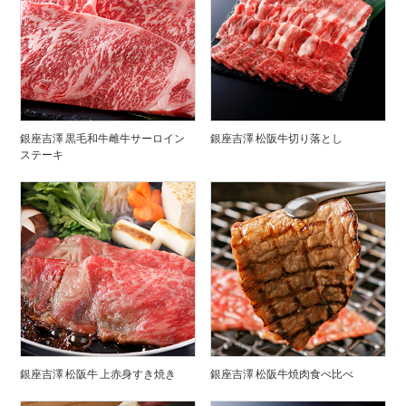
銀座吉澤 黒毛和牛雌牛サーロイン
銀座吉澤 松阪牛切り落とし
ステーキ
銀座吉澤 松阪牛 上赤身すき焼き
銀座吉澤 松阪牛焼肉食べ比べ