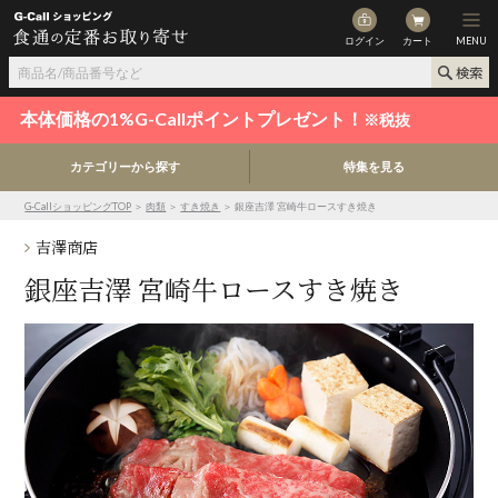
ログイン
カート
MENU
本体価格の1%G-Callポイントプレゼント！
※税抜
カテゴリーから探す
特集を見る
G-CallショッピングTOP
＞
肉類
＞
すき焼き
＞ 銀座吉澤 宮崎牛ロースすき焼き
吉澤商店
銀座吉澤 宮崎牛ロースすき焼き