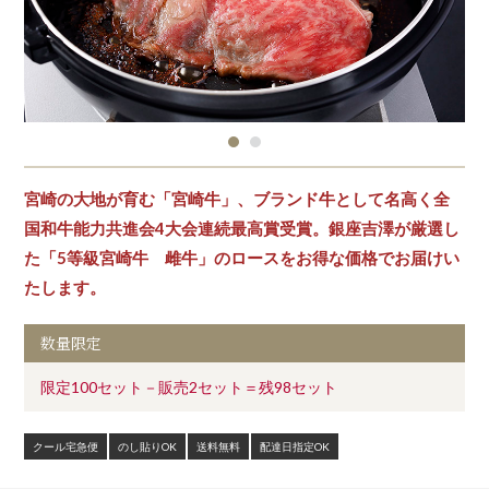
宮崎の大地が育む「宮崎牛」、ブランド牛として名高く全
国和牛能力共進会4大会連続最高賞受賞。銀座吉澤が厳選し
た「5等級宮崎牛 雌牛」のロースをお得な価格でお届けい
たします。
数量限定
限定100セット－販売2セット＝残98セット
クール宅急便
のし貼りOK
送料無料
配達日指定OK