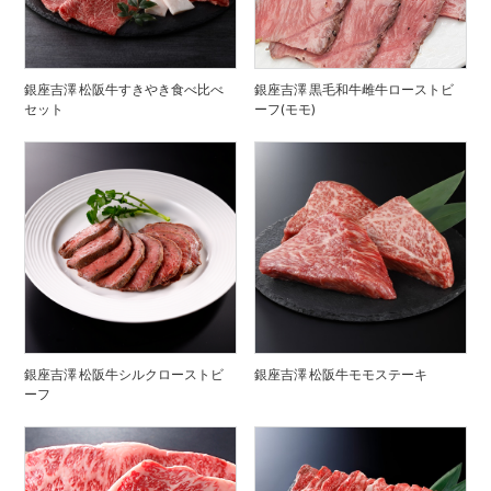
銀座吉澤 松阪牛すきやき食べ比べ
銀座吉澤 黒毛和牛雌牛ローストビ
セット
ーフ(モモ)
銀座吉澤 松阪牛シルクローストビ
銀座吉澤 松阪牛モモステーキ
ーフ