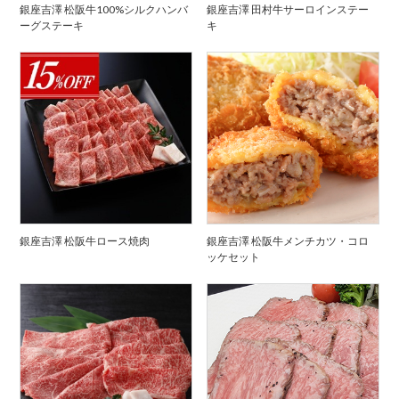
銀座吉澤 松阪牛100%シルクハンバ
銀座吉澤 田村牛サーロインステー
ーグステーキ
キ
銀座吉澤 松阪牛ロース焼肉
銀座吉澤 松阪牛メンチカツ・コロ
ッケセット