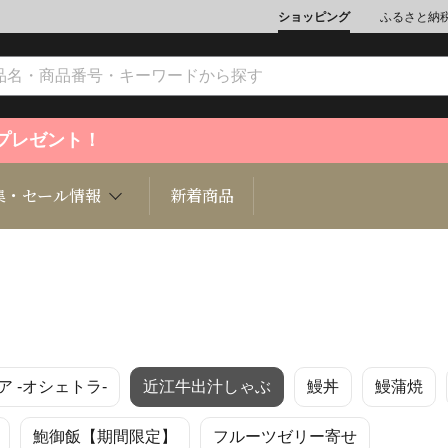
ショッピング
ふるさと納
ントプレゼント！
集・セール情報
新着商品
文化
魚介類
ジュエリー
肉類
インテリ
 -オシェトラ-
近江牛出汁しゃぶ
鰻丼
鰻蒲焼
ション
総菜
定期購読雑誌
麺類/つ
書籍
鮑御飯【期間限定】
フルーツゼリー寄せ