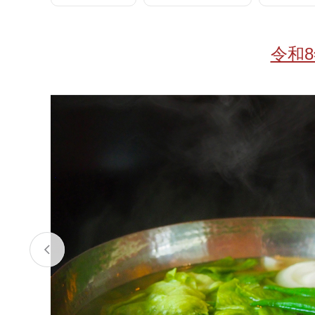
お酒
家電
珈琲/茶
キッズ
令和
鍋
健康/美容
旬の食
ペット
産地検索