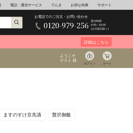
税
電話・通信サービス
でんき
お得な特典
サポート
お電話でのご注文・お問い合わせ
受付時間
0120-979-256
9:00～18:00
(土日祝日除く)
詳細はこちら
ようこそ
ゲスト 様
ログイン
カート
ア
野菜
花束ギフト
ますのすけ京兆漬
贅沢御飯
ゆ
ミネラルウォーター
音楽