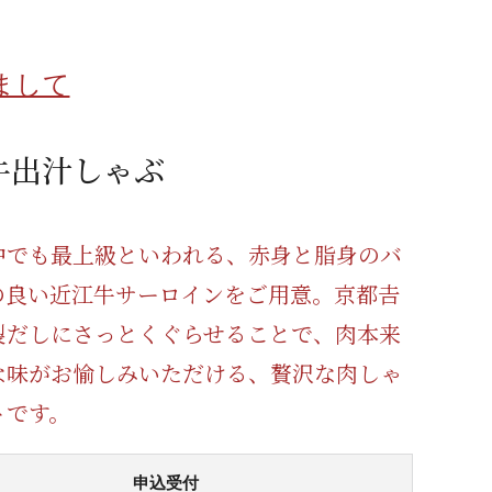
蜂蜜
パン
防災関連
まして
り寄せ
健康/美容
牛出汁しゃぶ
中でも最上級といわれる、赤身と脂身のバ
の良い近江牛サーロインをご用意。京都𠮷
製だしにさっとくぐらせることで、肉本来
な味がお愉しみいただける、贅沢な肉しゃ
トです。
申込受付