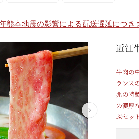
/ドリンク
ベビー
調味料
伝統工芸
乳製品/
事務用品
8年熊本地震の影響による配送遅延につき
材
関連
ギフト
豊洲お取
近江
牛肉の
ランス
兆の特
の濃厚
ぶセッ