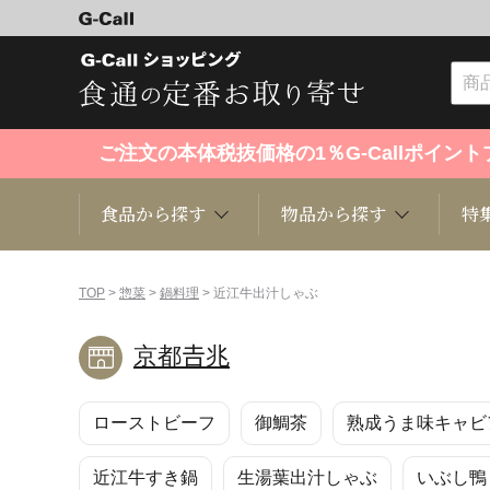
ご注文の本体税抜価格の1％G-Callポイ
食品から探す
物品から探す
特
食品から探す
物品から探す
特集・セール情報
TOP
>
惣菜
>
鍋料理
> 近江牛出汁しゃぶ
京都𠮷兆
くだもの
趣味・雑貨
お米
芸能・
ローストビーフ
御鯛茶
熟成うま味キャビア
洋菓子
キッチン用品
和菓子
ファッ
近江牛すき鍋
生湯葉出汁しゃぶ
いぶし鴨