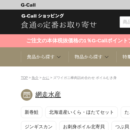
ご注文の本体税抜価格の1％G-Callポイ
食品から探す
物品から探す
特
食品から探す
物品から探す
特集・セール情報
TOP
>
魚介
>
かに
> ズワイガニ棒肉詰め合わせ ボイルむき身
網走水産
くだもの
趣味・雑貨
お米
芸能・
新巻鮭
北海道産いくら・ほたてセット
た
洋菓子
キッチン用品
和菓子
ファッ
ジンギスカン
お刺身ボイル北寄貝
つぶ貝