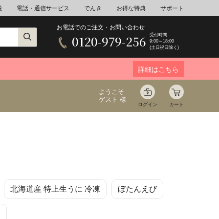
税
電話・通信サービス
でんき
お得な特典
サポート
お電話でのご注文・お問い合わせ
受付時間
0120-979-256
9:00～18:00
(土日祝日除く)
詳細はこちら
ようこそ
ゲスト 様
ログイン
カート
ア
野菜
花束ギフト
北海道産 特上生うに 冷凍
ぼたんえび
ゆ
ミネラルウォーター
音楽
身