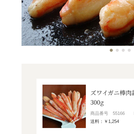
ズワイガニ棒肉
300g
商品番号
55166
送料：￥1,254