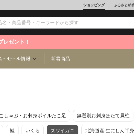
ショッピング
ふるさと納
ントプレゼント！
集・セール情報
新着商品
文化
魚介類
ジュエリー
肉類
インテリ
こしゃぶ・お刺身ボイルたこ足
無選別お刺身ほたて貝柱
ション
総菜
定期購読雑誌
麺類/つ
書籍
鮭
いくら
ズワイガニ
北海道産 生にしん半