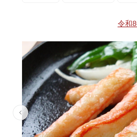
お酒
家電
珈琲/茶
キッズ
令和
鍋
健康/美容
旬の食
ペット
産地検索