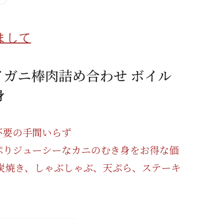
蜂蜜
パン
防災関連
まして
り寄せ
健康/美容
イガニ棒肉詰め合わせ ボイル
身
不要の手間いらず
ぷりジューシーなカニのむき身をお得な価
 炭焼き、しゃぶしゃぶ、天ぷら、ステーキ