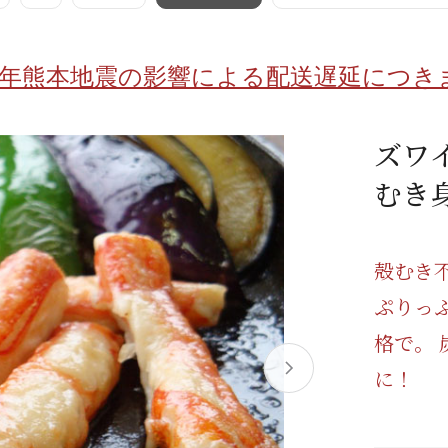
/ドリンク
ベビー
調味料
伝統工芸
乳製品/
事務用品
8年熊本地震の影響による配送遅延につき
材
関連
ギフト
豊洲お取
ズワ
むき
殻むき
ぷりっ
格で。
に！