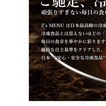
お酒
家電
珈琲/茶
キッズ
鍋
健康/美容
旬の食
ペット
産地検索