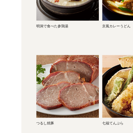
明洞で食べた参鶏湯
京風カレーうどん
つるし焼豚
七福てんぷら