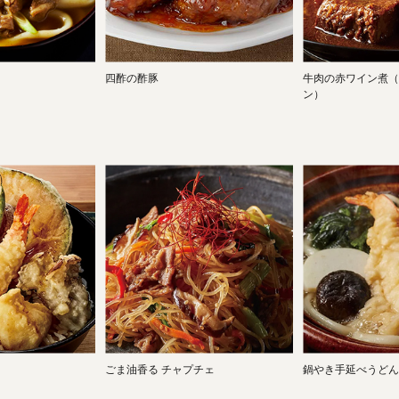
四酢の酢豚
牛肉の赤ワイン煮（
ン）
ごま油香る チャプチェ
鍋やき手延べうどん