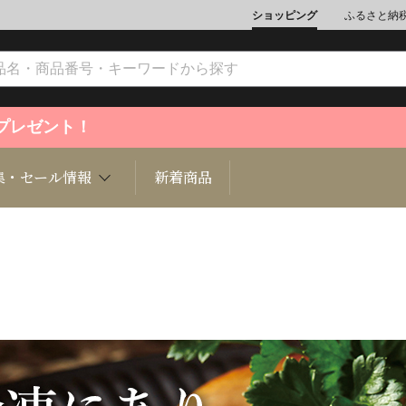
ショッピング
ふるさと納
ントプレゼント！
集・セール情報
新着商品
文化
魚介類
ジュエリー
肉類
インテリ
ション
総菜
定期購読雑誌
麺類/つ
書籍