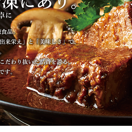
/ドリンク
ベビー
調味料
伝統工芸
乳製品/
事務用品
材
関連
ギフト
豊洲お取