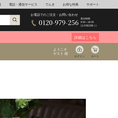
税
電話・通信サービス
でんき
お得な特典
サポート
お電話でのご注文・お問い合わせ
受付時間
0120-979-256
9:00～18:00
(土日祝日除く)
詳細はこちら
ようこそ
ゲスト 様
ログイン
カート
ア
野菜
花束ギフト
ゆ
ミネラルウォーター
音楽