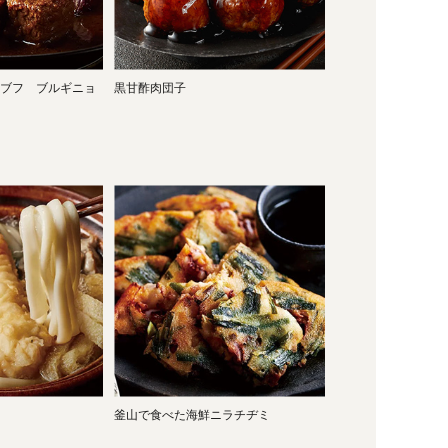
ブフ ブルギニョ
黒甘酢肉団子
釜山で食べた海鮮ニラチヂミ