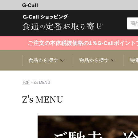
ご注文の本体税抜価格の1％G-Callポイ
食品から探す
物品から探す
特
食品から探す
物品から探す
特集・セール情報
TOP
> Z's MENU
Z's MENU
くだもの
趣味・雑貨
お米
芸能・
洋菓子
キッチン用品
和菓子
ファッ