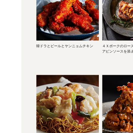
韓ドラとビールとヤンニョムチキン
４Ｘポークのロー
アピンソースを添