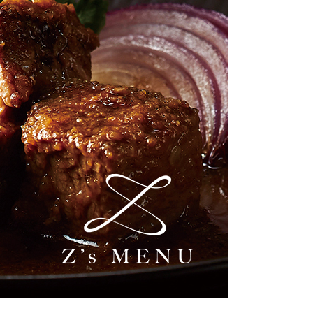
蜂蜜
パン
防災関連
り寄せ
健康/美容