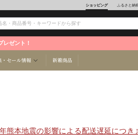
ショッピング
ふるさと納
ントプレゼント！
集・セール情報
新着商品
文化
魚介類
ジュエリー
肉類
インテリ
ション
総菜
定期購読雑誌
麺類/つ
書籍
8年熊本地震の影響による配送遅延につき