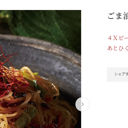
/ドリンク
ベビー
調味料
伝統工芸
乳製品/
事務用品
ごま
材
関連
ギフト
豊洲お取
４Ｘビ
あとひ
シェア