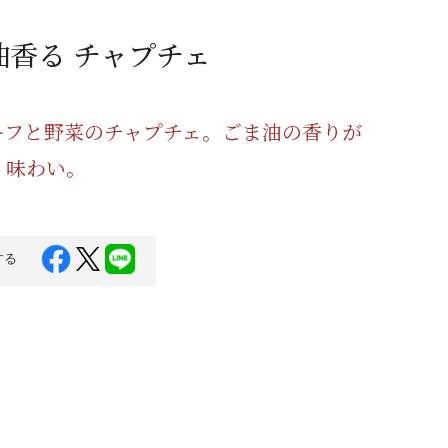
蜂蜜
パン
防災関連
油香る チャプチェ
り寄せ
健康/美容
ーフと野菜のチャプチェ。ごま油の香りが
く味わい。
する