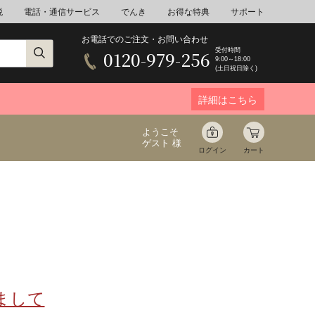
税
電話・通信サービス
でんき
お得な特典
サポート
お電話でのご注文・お問い合わせ
受付時間
0120-979-256
9:00～18:00
(土日祝日除く)
詳細はこちら
ようこそ
ゲスト 様
ログイン
カート
ア
野菜
花束ギフト
ゆ
ミネラルウォーター
音楽
まして