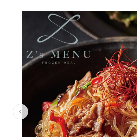
お酒
家電
珈琲/茶
キッズ
鍋
健康/美容
旬の食
ペット
産地検索