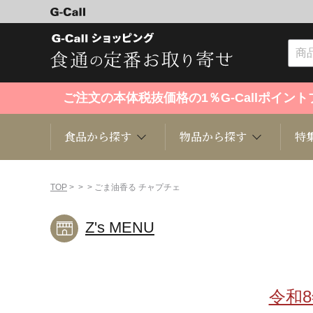
ご注文の本体税抜価格の1％G-Callポイ
食品から探す
物品から探す
特
食品から探す
物品から探す
特集・セール情報
TOP
>
>
> ごま油香る チャプチェ
Z's MENU
くだもの
趣味・雑貨
お米
芸能・
洋菓子
キッチン用品
和菓子
ファッ
令和