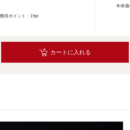
本体価
獲得ポイント：19pt
カートに入れる