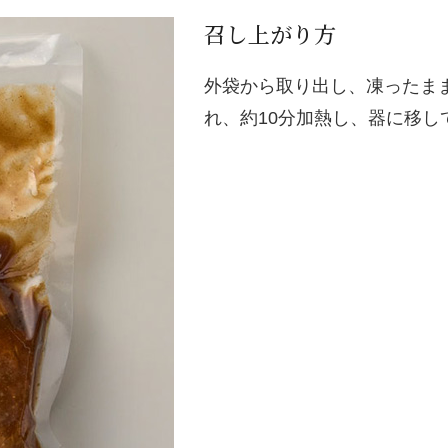
召し上がり方
外袋から取り出し、凍ったま
れ、約10分加熱し、器に移し