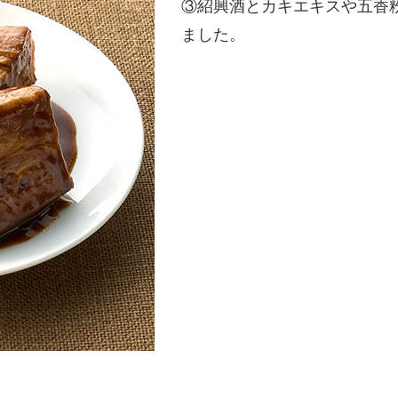
③紹興酒とカキエキスや五香
ました。