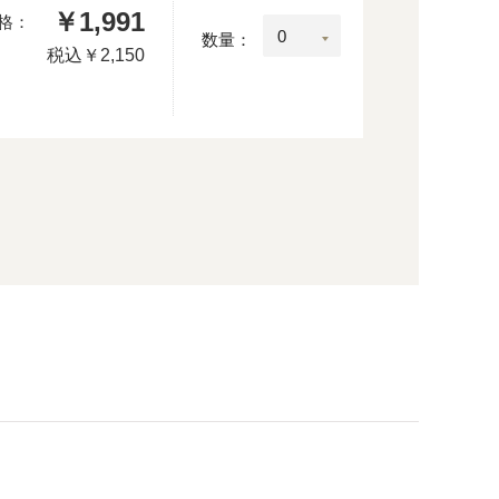
￥1,991
格：
数量：
税込
￥2,150