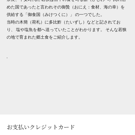
めた国であったと言われその御贄（おにえ：食材、海の幸）を
供給する「御食国（みけつくに）」 の一つでした。
当時の木簡（荷札）に多比鮓（たいずし）などと記されてお
り、 塩や塩魚を都へ送っていたことがわかります。 そんな若狭
の地で育まれた郷土食をご紹介します。
.
お支払いクレジットカード