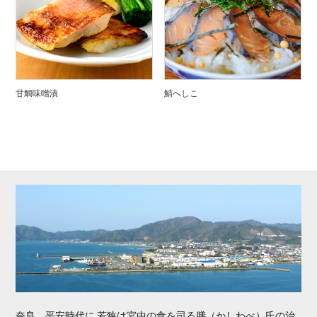
甘鯛味噌漬
鯖へしこ
奈良、平安時代に 若狭は宮中の食を司る膳（かしわべ）氏の治