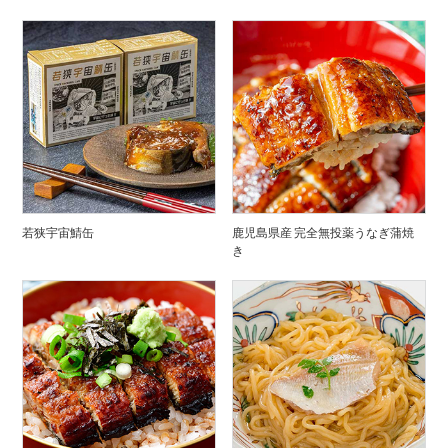
若狭宇宙鯖缶
鹿児島県産 完全無投薬うなぎ蒲焼
き