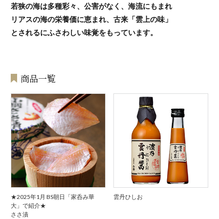
若狭の海は多種彩々、公害がなく、海流にもまれ
リアスの海の栄養価に恵まれ、古来「雲上の味」
とされるにふさわしい味覚をもっています。
商品一覧
★2025年1月 BS朝日「家呑み華
雲丹ひしお
大」で紹介★
ささ漬