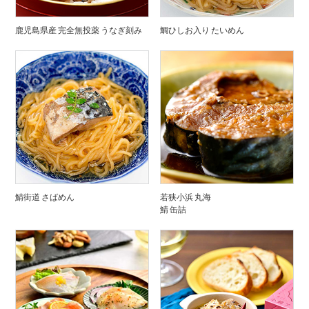
鹿児島県産 完全無投薬 うなぎ刻み
鯛ひしお入り たいめん
鯖街道 さばめん
若狭小浜 丸海
鯖 缶詰