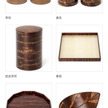
帯筒
素筒
総皮茶筒
素箱