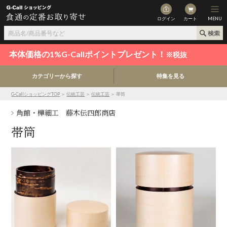
ログイン
カート
MENU
本体価格の1%G-Callポイントプレゼント！
※税抜
カテゴリーから探す
特集を見る
G-CallショッピングTOP
＞
伝統工芸
＞
伝統工芸
＞ 帯筒
角館・樺細工 藤木伝四郎商店
帯筒