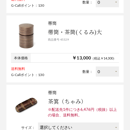
数量：
G-Callポイント：130
帯筒
帯筒・茶筒(くるみ)大
商品番号 45329
￥13,000
本体価格
（税込￥14,300）
送料無料
数量：
G-Callポイント：130
帯筒
茶箕（ちゃみ）
※配送先1件につき6,476円（税抜）以上
の場合、送料無料。
サイズ：