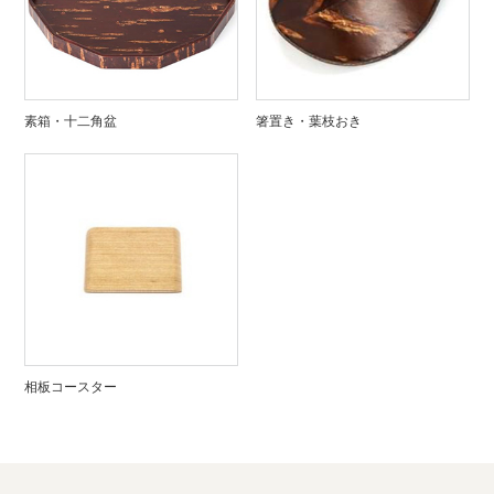
素箱・十二角盆
箸置き・葉枝おき
相板コースター