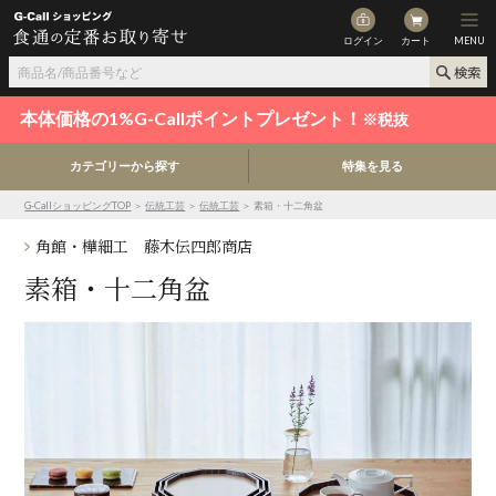
ログイン
カート
MENU
本体価格の1%G-Callポイントプレゼント！
※税抜
カテゴリーから探す
特集を見る
G-CallショッピングTOP
＞
伝統工芸
＞
伝統工芸
＞ 素箱・十二角盆
角館・樺細工 藤木伝四郎商店
素箱・十二角盆