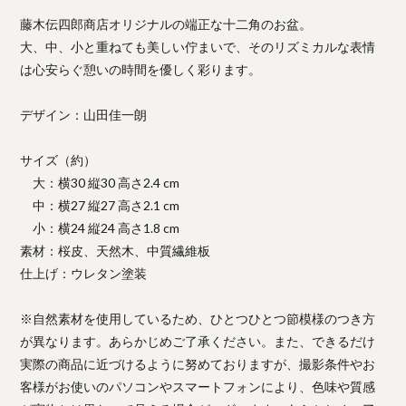
藤木伝四郎商店オリジナルの端正な十二角のお盆。
大、中、小と重ねても美しい佇まいで、そのリズミカルな表情
は心安らぐ憩いの時間を優しく彩ります。
デザイン：山田佳一朗
サイズ（約）
大：横30 縦30 高さ2.4 cm
中：横27 縦27 高さ2.1 cm
小：横24 縦24 高さ1.8 cm
素材：桜皮、天然木、中質繊維板
仕上げ：ウレタン塗装
※自然素材を使用しているため、ひとつひとつ節模様のつき方
が異なります。あらかじめご了承ください。また、できるだけ
実際の商品に近づけるように努めておりますが、撮影条件やお
客様がお使いのパソコンやスマートフォンにより、色味や質感