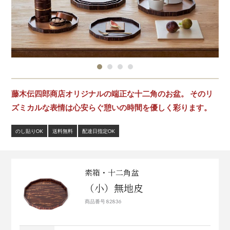
藤木伝四郎商店オリジナルの端正な十二角のお盆。 そのリ
ズミカルな表情は心安らぐ憩いの時間を優しく彩ります。
のし貼りOK
送料無料
配達日指定OK
素箱・十二角盆
（小）無地皮
商品番号 82836