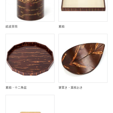
総皮茶筒
素箱
素箱・十二角盆
箸置き・葉枝おき