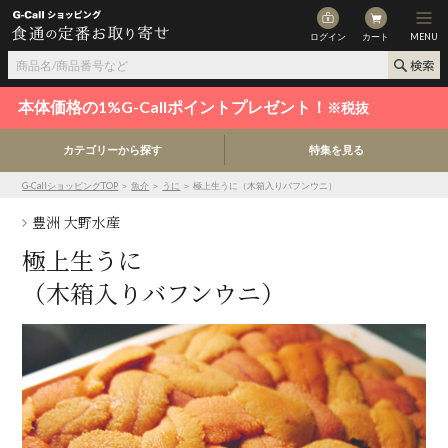
ログイン
カート
MENU
本体価格の1%G-Callポイントプレゼント！
※税抜
カテゴリーから探す
特集を見る
G-CallショッピングTOP
＞
魚介
＞
うに
＞ 極上生うに（木箱入りバフンウニ）
豊洲 大野水産
極上生うに
（木箱入りバフンウニ）