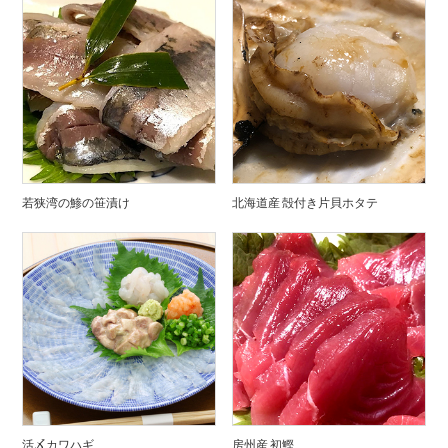
若狭湾の鯵の笹漬け
北海道産 殻付き片貝ホタテ
活〆カワハギ
房州産 初鰹