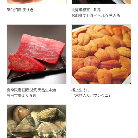
気仙沼産 戻り鰹
北海道根室・釧路
お刺身でも食べられる 秋刀魚
夏季限定 国産 近海天然生本鮪
極上生うに
豊洲市場より直送
（木箱入りバフンウニ）