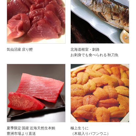
気仙沼産 戻り鰹
北海道根室・釧路
お刺身でも食べられる 秋刀魚
夏季限定 国産 近海天然生本鮪
極上生うに
豊洲市場より直送
（木箱入りバフンウニ）