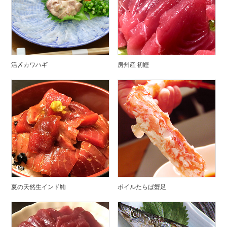
活〆カワハギ
房州産 初鰹
夏の天然生インド鮪
ボイルたらば蟹足