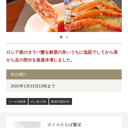
ロシア産のタラバ蟹を鮮度の良いうちに塩茹でしてから肩
から足の部分を急速冷凍しました。
申込受付
2025年1月31日11時まで
クール宅急便
のし貼りOK
配達日指定OK
ボイルたらば蟹足