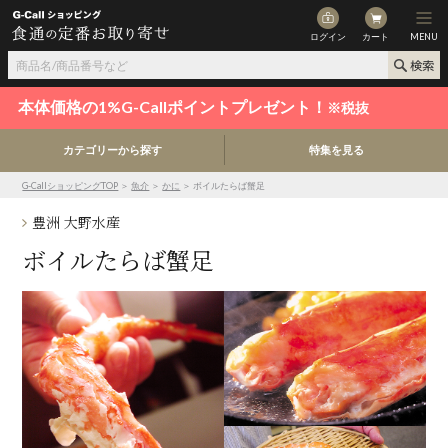
ログイン
カート
MENU
本体価格の1%G-Callポイントプレゼント！
※税抜
カテゴリーから探す
特集を見る
G-CallショッピングTOP
＞
魚介
＞
かに
＞ ボイルたらば蟹足
豊洲 大野水産
ボイルたらば蟹足