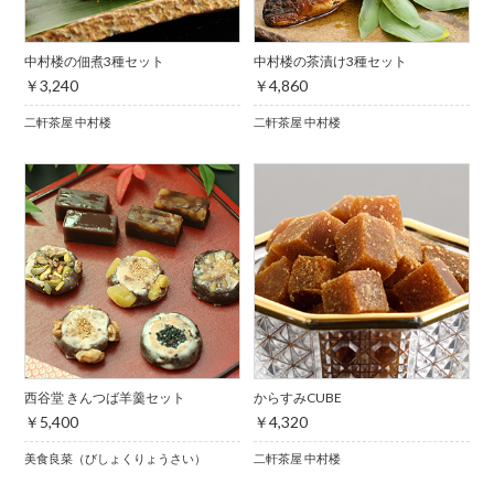
中村楼の佃煮3種セット
中村楼の茶漬け3種セット
￥3,240
￥4,860
二軒茶屋 中村楼
二軒茶屋 中村楼
西谷堂 きんつば羊羹セット
からすみCUBE
￥5,400
￥4,320
美食良菜（びしょくりょうさい）
二軒茶屋 中村楼