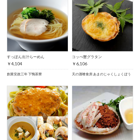
すっぽん出汁らーめん
コッぺ蟹グラタン
￥4,104
￥6,106
創業安政三年 下鴨茶寮
天の酒喰食房 あまのじゃくしょくぼう