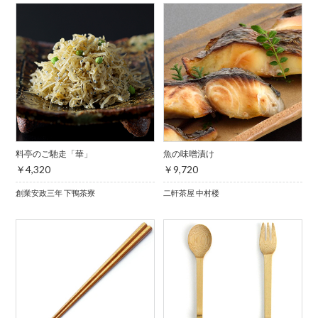
料亭のご馳走「華」
魚の味噌漬け
￥4,320
￥9,720
創業安政三年 下鴨茶寮
二軒茶屋 中村楼