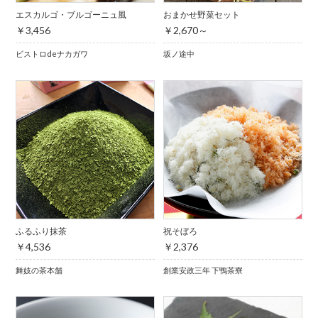
エスカルゴ・ブルゴーニュ風
おまかせ野菜セット
￥3,456
￥2,670～
ビストロdeナカガワ
坂ノ途中
ふるふり抹茶
祝そぼろ
￥4,536
￥2,376
舞妓の茶本舗
創業安政三年 下鴨茶寮