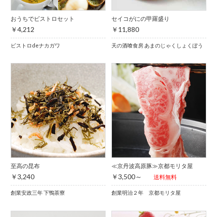
おうちでビストロセット
セイコがにの甲羅盛り
￥4,212
￥11,880
ビストロdeナカガワ
天の酒喰食房 あまのじゃくしょくぼう
至高の昆布
≪京丹波高原豚≫京都モリタ屋
￥3,240
￥3,500～
送料無料
創業安政三年 下鴨茶寮
創業明治２年 京都モリタ屋