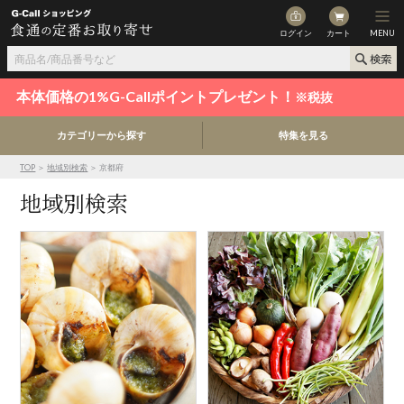
ログイン
カート
MENU
本体価格の1%G-Callポイントプレゼント！
※税抜
カテゴリーから探す
特集を見る
TOP
＞
地域別検索
＞ 京都府
地域別検索