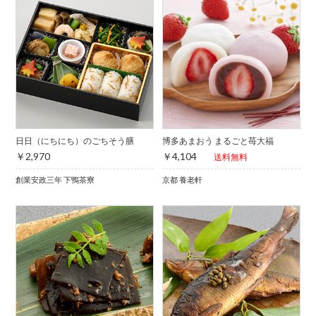
日日（にちにち）のごちそう膳
博多あまおう まるごと苺大福
￥2,970
￥4,104
送料無料
創業安政三年 下鴨茶寮
京都 養老軒