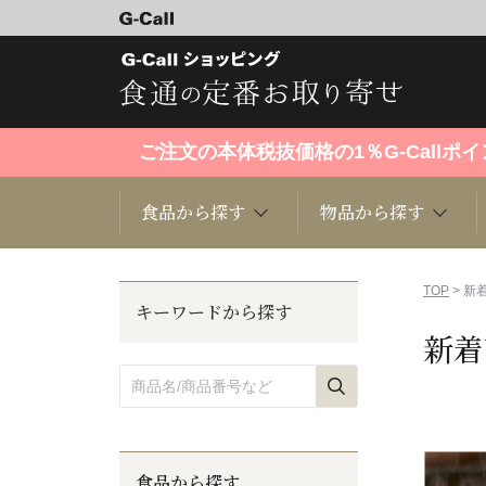
ご注文の本体税抜価格の1％G-Call
食品から探す
物品から探す
食品から探す
物品から探す
特集・セール情報
TOP
> 新
キーワードから探す
新着
くだもの
趣味・雑貨
洋菓子
キッチン用品
食品から探す