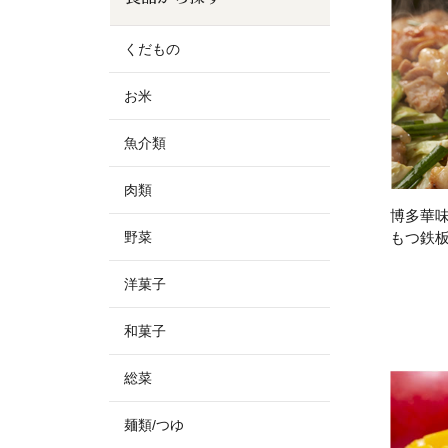
お酒
家電
くだもの
鍋
健康/美容
お米
産地検索
魚介類
肉類
博多華
野菜
もつ鉄
洋菓子
和菓子
総菜
麺類/つゆ