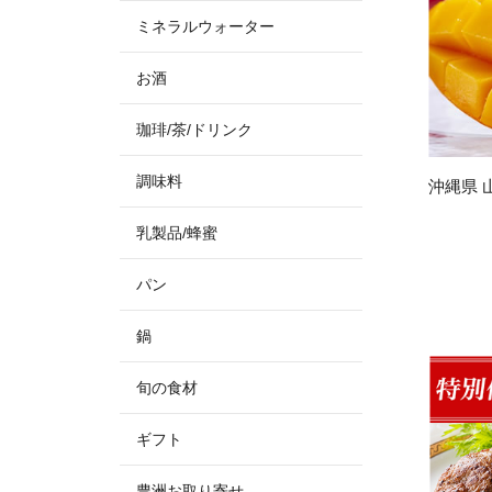
ミネラルウォーター
お酒
珈琲/茶/ドリンク
調味料
沖縄県 
乳製品/蜂蜜
パン
鍋
旬の食材
ギフト
豊洲お取り寄せ