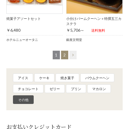
焼菓子アソートセット
小分けバームクーヘン＋特撰五三カ
ステラ
￥6,480
￥5,706～
送料無料
ホテルニューオータニ
銀座文明堂
1
2
アイス
ケーキ
焼き菓子
バウムクーヘン
チョコレート
ゼリー
プリン
マカロン
その他
お支払いクレジットカード