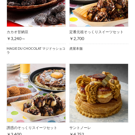
カカオ甘納豆
定番元祖そっくりスイーツセット
￥3,240～
￥2,700
MAGIE DU CHOCOLAT マジドゥショコ
虎屋本舗
ラ
誘惑のそっくりスイーツセット
サントノーレ
￥3,400
￥4,752