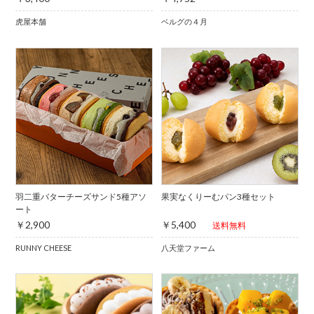
虎屋本舗
ベルグの４月
羽二重バターチーズサンド5種アソ
果実なくりーむパン3種セット
ート
￥2,900
￥5,400
送料無料
RUNNY CHEESE
八天堂ファーム