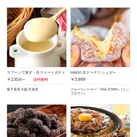
スプーンで食す・生スイートポテト
MibDO 生ドーナツ シュガー
￥2,826～
￥3,888
送料無料
菓子香房 大阪 甘泉堂
フルーツパーラー『Mib-TOWN』(ミッ
ブタウン）