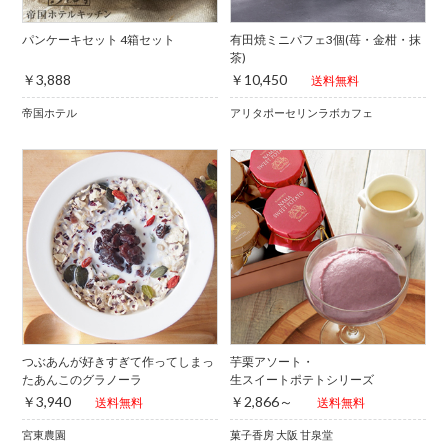
パンケーキセット 4箱セット
有田焼ミニパフェ3個(苺・金柑・抹
茶)
￥3,888
￥10,450
送料無料
帝国ホテル
アリタポーセリンラボカフェ
つぶあんが好きすぎて作ってしまっ
芋栗アソート・
たあんこのグラノーラ
生スイートポテトシリーズ
￥3,940
￥2,866～
送料無料
送料無料
宮東農園
菓子香房 大阪 甘泉堂