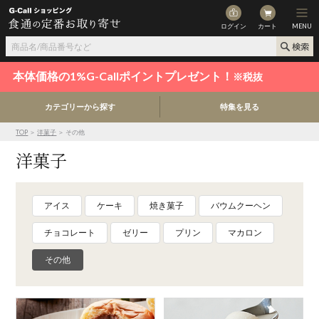
ログイン
カート
MENU
本体価格の1%G-Callポイントプレゼント！
※税抜
カテゴリーから探す
特集を見る
TOP
＞
洋菓子
＞ その他
洋菓子
アイス
ケーキ
焼き菓子
バウムクーヘン
チョコレート
ゼリー
プリン
マカロン
その他