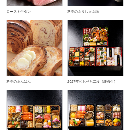
ロースト牛タン
料亭のぶりしゃぶ鍋
料亭のあんぱん
2027年和おせち二段（雑煮付）