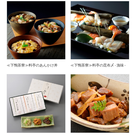
≪下鴨茶寮≫料亭のあんかけ丼
≪下鴨茶寮≫料亭の昆布〆 - 漁味 -