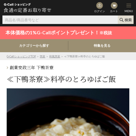
ログイン
カート
MENU
本体価格の1%G-Callポイントプレゼント！
※税抜
カテゴリーから探す
特集を見る
G-CallショッピングTOP
＞
惣菜
＞
和風惣菜
＞ ≪下鴨茶寮≫料亭のとろゆばご飯
創業安政三年 下鴨茶寮
≪下鴨茶寮≫料亭のとろゆばご飯