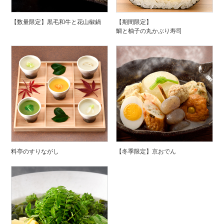
【数量限定】黒毛和牛と花山椒鍋
【期間限定】
鯛と柚子の丸かぶり寿司
料亭のすりながし
【冬季限定】京おでん