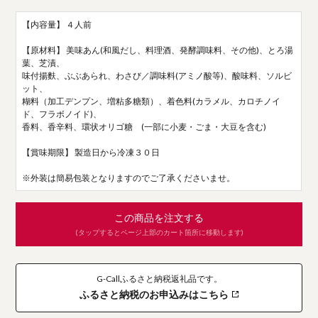
【内容量】 ４人前
【原材料】 美味あん(和風だし、料理酒、発酵調味料、その他)、とろ湯
葉、芝漬、
味付揚麩、ぶぶあられ、わさび／調味料(アミノ酸等)、酸味料、ソルビ
ット、
糊料（加工デンプン、増粘多糖類）、着色料(カラメル、カロチノイ
ド、フラボノイド)、
香料、香辛料、環状オリゴ糖 (一部に小麦・ごま・大豆を含む)
【賞味期限】 製造日から冷凍３０日
※外装は簡易包装となりますのでご了承くださいませ。
この商品を注文する
(タップするとページ上部のカート箇所に移動します)
G-Callふるさと納税返礼品です。
ふるさと納税のお申込みはこちら