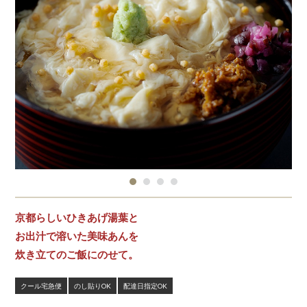
京都らしいひきあげ湯葉と
お出汁で溶いた美味あんを
炊き立てのご飯にのせて。
クール宅急便
のし貼りOK
配達日指定OK