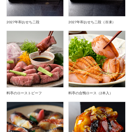
2027年和おせち二段
2027年和おせち二段（冷凍）
料亭のローストビーフ
料亭の合鴨ロース（2本入）