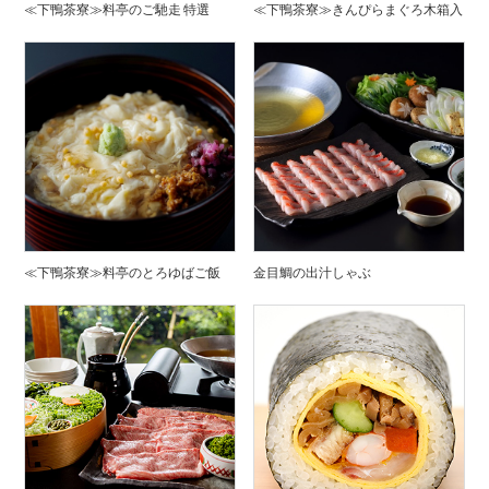
≪下鴨茶寮≫料亭のご馳走 特選
≪下鴨茶寮≫きんぴらまぐろ木箱入
≪下鴨茶寮≫料亭のとろゆばご飯
金目鯛の出汁しゃぶ