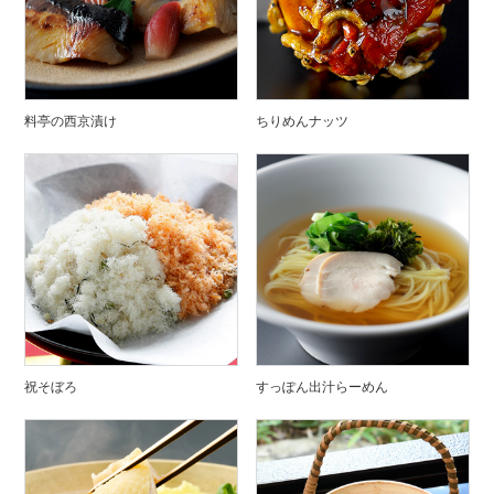
料亭の西京漬け
ちりめんナッツ
祝そぼろ
すっぽん出汁らーめん