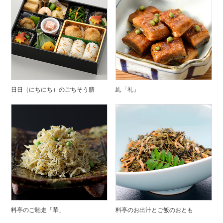
日日（にちにち）のごちそう膳
糺「礼」
料亭のご馳走「華」
料亭のお出汁とご飯のおとも