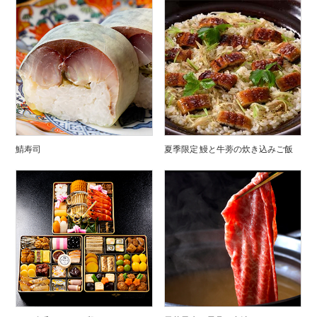
鯖寿司
夏季限定 鰻と牛蒡の炊き込みご飯