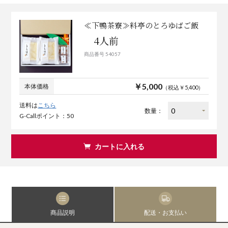
≪下鴨茶寮≫料亭のとろゆばご飯
4人前
商品番号 54057
￥5,000
本体価格
（税込￥5,400）
送料は
こちら
数量：
G-Callポイント：50
カートに入れる
商品説明
配送・お支払い