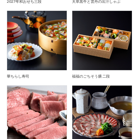
2027年和おせち三段
天草黒牛と雲丹の出汁しゃぶ
華ちらし寿司
福福のごちそう膳 二段