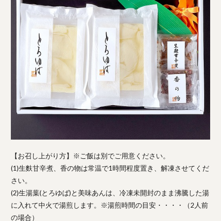
【お召し上がり方】※ご飯は別でご用意ください。
(1)生麩甘辛煮、香の物は常温で1時間程度置き、解凍させてくだ
さい。
(2)生湯葉(とろゆば)と美味あんは、冷凍未開封のまま沸騰した湯
に入れて中火で湯煎します。※湯煎時間の目安・・・・（2人前
の場合）