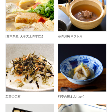
[熊本県産] 天草大王の水炊き
命のお椀 ギフト用
至高の昆布
料亭の鴨まんじゅう