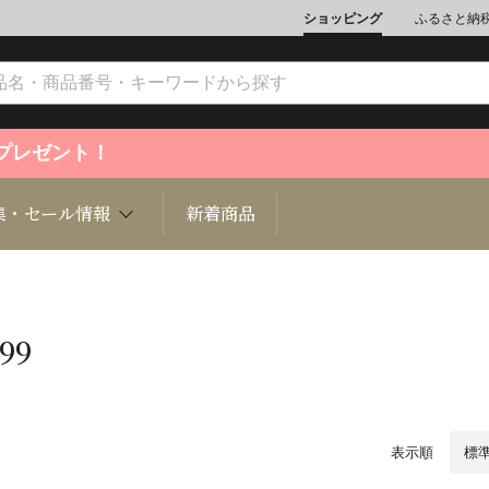
ショッピング
ふるさと納
ントプレゼント！
集・セール情報
新着商品
99
文化
魚介類
ジュエリー
肉類
インテリ
ション
総菜
定期購読雑誌
麺類/つ
書籍
表示順