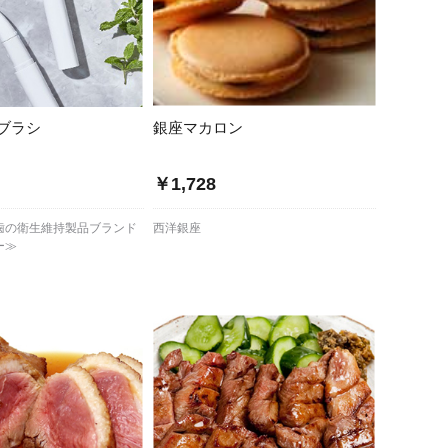
ブラシ
銀座マカロン
￥1,728
歯の衛生維持製品ブランド
西洋銀座
ー≫