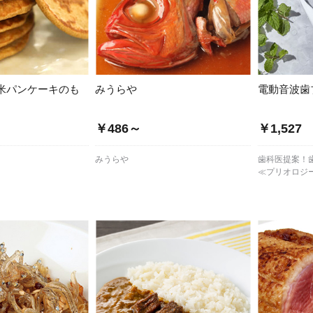
米パンケーキのも
みうらや
電動音波歯
￥486～
￥1,527
園
みうらや
歯科医提案！
≪プリオロジ