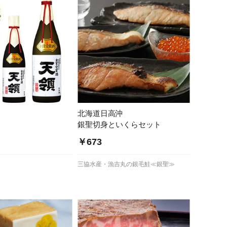
北海道日高沖
銀聖切身といくらセット
￥673
三協水産・漁吉丸の銀毛鮭≪銀聖≫