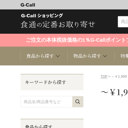
ご注文の本体税抜価格の1％G-Callポイ
食品から探す
物品から探す
特
食品から探す
物品から探す
特集・セール情報
TOP
> ～￥1,999
キーワードから探す
～￥1,9
くだもの
趣味・雑貨
お米
芸能・
洋菓子
キッチン用品
和菓子
ファッ
食品から探す