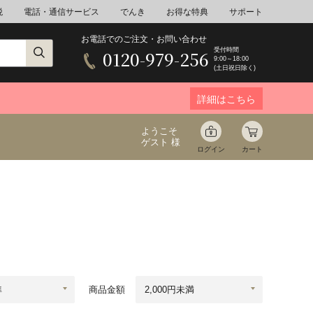
税
電話・通信サービス
でんき
お得な特典
サポート
お電話でのご注文・お問い合わせ
受付時間
0120-979-256
9:00～18:00
(土日祝日除く)
詳細はこちら
ようこそ
ゲスト 様
ログイン
カート
ア
野菜
花束ギフト
ゆ
ミネラルウォーター
音楽
商品金額