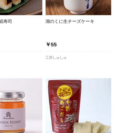
鯖寿司
湖のくに生チーズケーキ
￥55
工房しゅしゅ