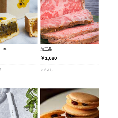
ーキ
加工品
￥1,080
E
まるよし