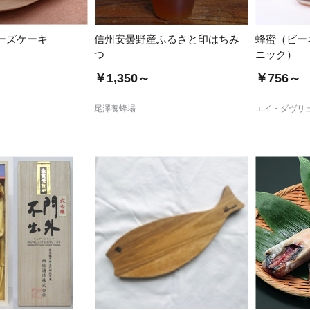
ーズケーキ
信州安曇野産ふるさと印はちみ
蜂蜜（ビー
つ
ニック）
￥1,350～
￥756～
尾澤養蜂場
エイ・ダヴリ