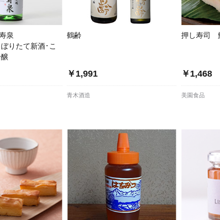
満寿泉
鶴齢
押し寿司 
しぼりたて新酒･こ
吟醸
￥1,991
￥1,468
青木酒造
美園食品