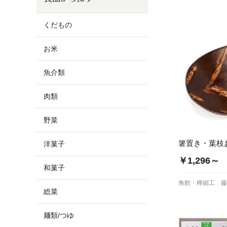
お酒
家電
珈琲/茶
キッズ
くだもの
鍋
健康/美容
旬の食
ペット
お米
産地検索
魚介類
肉類
野菜
箸置き・葉枝
洋菓子
￥1,296～
和菓子
角館・樺細工 
総菜
麺類/つゆ