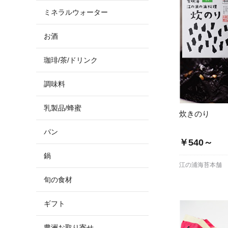
ミネラルウォーター
お酒
珈琲/茶/ドリンク
調味料
乳製品/蜂蜜
炊きのり
パン
￥540～
鍋
江の浦海苔本舗
旬の食材
ギフト
豊洲お取り寄せ