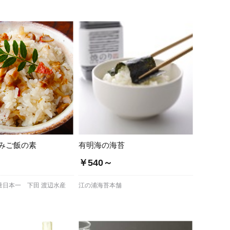
蜂蜜
パン
防災関連
り寄せ
健康/美容
みご飯の素
有明海の海苔
￥540～
量日本一 下田 渡辺水産
江の浦海苔本舗