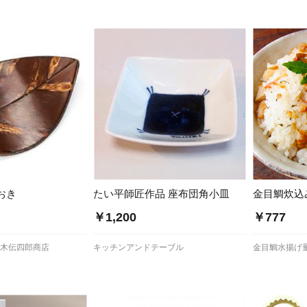
/ドリンク
ベビー
調味料
伝統工芸
乳製品/
事務用品
材
関連
ギフト
豊洲お取
おき
たい平師匠作品 座布団角小皿
金目鯛炊込
￥1,200
￥777
藤木伝四郎商店
キッチンアンドテーブル
金目鯛水揚げ