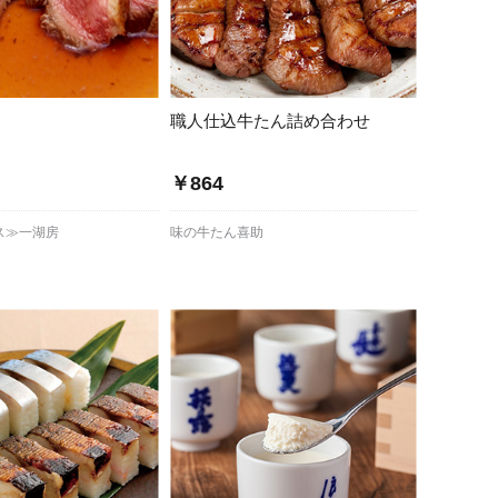
職人仕込牛たん詰め合わせ
￥864
ス≫一湖房
味の牛たん喜助