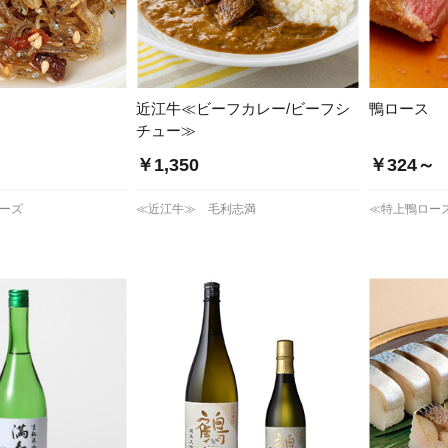
近江牛≪ビーフカレー/ビーフシ
鴨ロース
チュー≫
￥1,350
￥324～
フーズ
≪近江牛≫ 毛利志満
≪特上鴨ロー