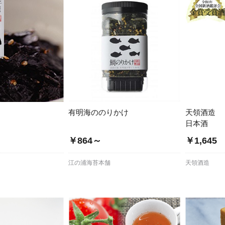
有明海ののりかけ
天領酒造
日本酒
￥864～
￥1,645
江の浦海苔本舗
天領酒造