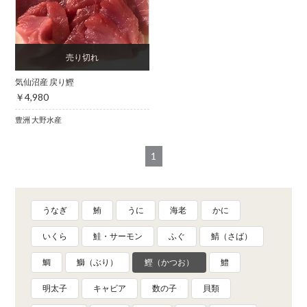
気仙沼産 戻り鰹
￥4,980
豊洲 大野水産
1
うなぎ
鮪
うに
海老
かに
いくら
鮭・サーモン
ふぐ
鯖（さば）
鯛
鰤（ぶり）
鰹（かつお）
鱧
明太子
キャビア
数の子
貝類