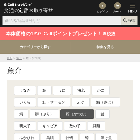
ログイン
カート
MENU
本体価格の1%G-Callポイントプレゼント！
※税抜
カテゴリーから探す
特集を見る
TOP
＞
魚介
＞ 鰹（かつお）
魚介
うなぎ
鮪
うに
海老
かに
いくら
鮭・サーモン
ふぐ
鯖（さば）
鯛
鰤（ぶり）
鰹（かつお）
鱧
明太子
キャビア
数の子
貝類
ふかひれ
烏賊
牡蠣
鯨
漬け魚