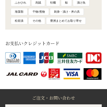
ふかひれ
烏賊
牡蠣
鯨
漬け魚
海藻類
干物/煮物
刺身・漬け・丼の具
松前漬
その他
豊洲まとめてお取り寄せ
お支払いクレジットカード
ご注文・お問い合わせ