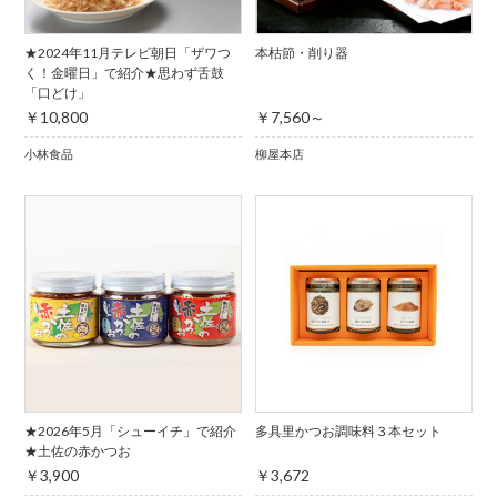
★2024年11月テレビ朝日「ザワつ
本枯節・削り器
く！金曜日」で紹介★思わず舌鼓
「口どけ」
￥10,800
￥7,560～
小林食品
柳屋本店
★2026年5月「シューイチ」で紹介
多具里かつお調味料３本セット
★土佐の赤かつお
￥3,900
￥3,672