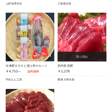
上町池澤本店
三角屋水産
冷凍鰹タタキと漬け丼のセット
房州産 初鰹
￥4,750～
￥5,378
送料無料
宇佐もん工房
豊洲 大野水産