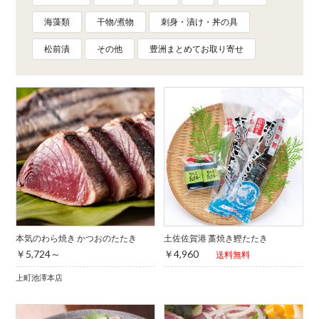
海藻類
干物/煮物
刺身・漬け・丼の具
松前漬
その他
豊洲まとめてお取り寄せ
本気のわら焼き かつおのたたき
土佐佐賀港 藁焼き鰹たたき
￥5,724～
￥4,960
送料無料
上町池澤本店