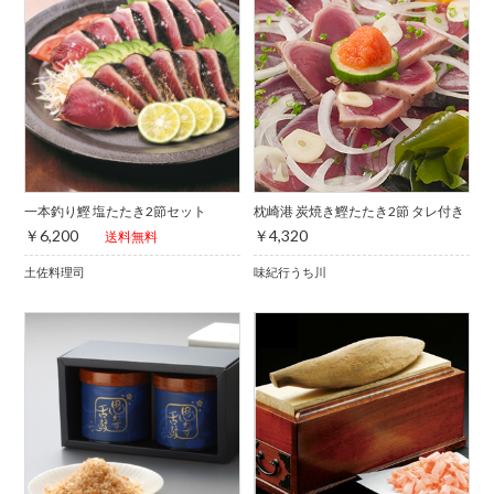
一本釣り鰹 塩たたき2節セット
枕崎港 炭焼き鰹たたき2節 タレ付き
￥6,200
￥4,320
送料無料
土佐料理司
味紀行うち川