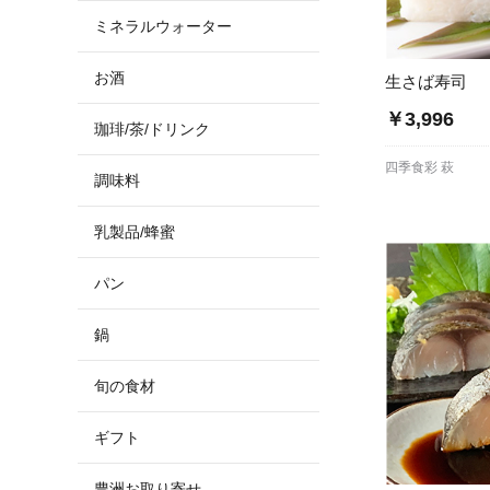
ミネラルウォーター
お酒
生さば寿司
￥3,996
珈琲/茶/ドリンク
四季食彩 萩
調味料
乳製品/蜂蜜
パン
鍋
旬の食材
ギフト
豊洲お取り寄せ