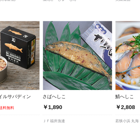
イルサバディン
さばへしこ
鯖へしこ
￥1,890
￥2,808
送料無料
ＪＦ福井漁連
若狭小浜 丸海 