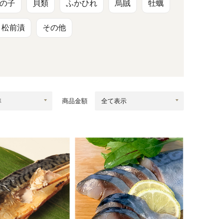
蜂蜜
パン
防災関連
の子
貝類
ふかひれ
烏賊
牡蠣
松前漬
その他
り寄せ
健康/美容
商品金額