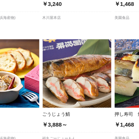
￥3,240
￥1,468
小浜海産物)
木川屋本店
美園食品
ごうじょう鯖
押し寿司 
￥3,888～
￥1,468
小浜海産物)
福丸ごーじょーもん
美園食品