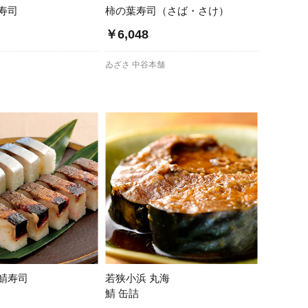
寿司
柿の葉寿司（さば・さけ）
￥6,048
ゐざさ 中谷本舗
鯖寿司
若狭小浜 丸海
鯖 缶詰