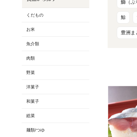
お酒
家電
珈琲/茶
キッズ
鰤（ぶ
くだもの
鯨
鍋
健康/美容
旬の食
ペット
お米
豊洲ま
産地検索
魚介類
肉類
野菜
洋菓子
和菓子
総菜
麺類/つゆ