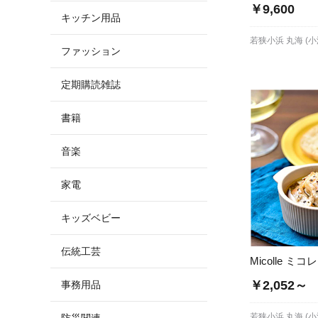
￥9,600
キッチン用品
若狭小浜 丸海 (
ファッション
定期購読雑誌
書籍
音楽
家電
キッズベビー
伝統工芸
Micolle ミコレ
￥2,052～
事務用品
若狭小浜 丸海 (