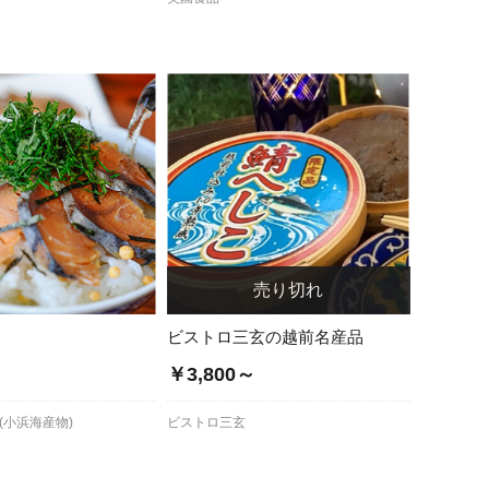
ビストロ三玄の越前名産品
￥3,800～
(小浜海産物)
ビストロ三玄