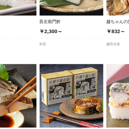
吾左衛門鮓
越ちゃんの
￥2,300～
￥832～
米吾
越田水産