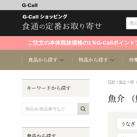
ご注文の本体税抜価格の1％G-Callポイ
食品から探す
物品から探す
特
食品から探す
物品から探す
特集・セール情報
TOP
>
魚介
> 鯖
キーワードから探す
魚介 
くだもの
趣味・雑貨
お米
芸能・
洋菓子
キッチン用品
和菓子
ファッ
うなぎ
食品から探す