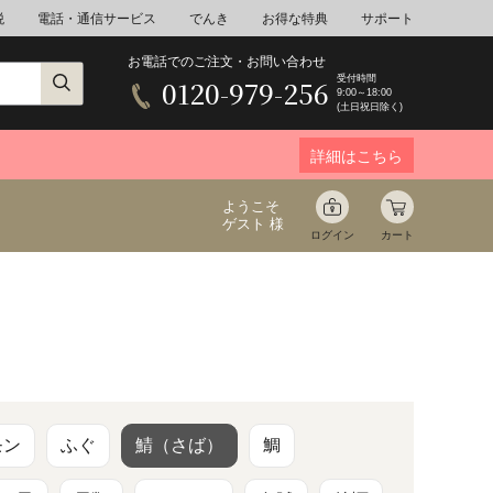
税
電話・通信サービス
でんき
お得な特典
サポート
お電話でのご注文・お問い合わせ
受付時間
0120-979-256
9:00～18:00
(土日祝日除く)
詳細はこちら
ようこそ
ゲスト 様
ログイン
カート
ア
野菜
花束ギフト
ゆ
ミネラルウォーター
音楽
モン
ふぐ
鯖（さば）
鯛