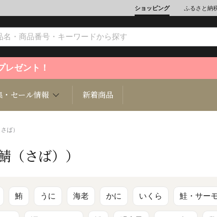
ショッピング
ふるさと納
ントプレゼント！
集・セール情報
新着商品
（さば）
（鯖（さば））
文化
魚介類
ジュエリー
肉類
インテリ
ション
総菜
定期購読雑誌
麺類/つ
書籍
鮪
うに
海老
かに
いくら
鮭・サー