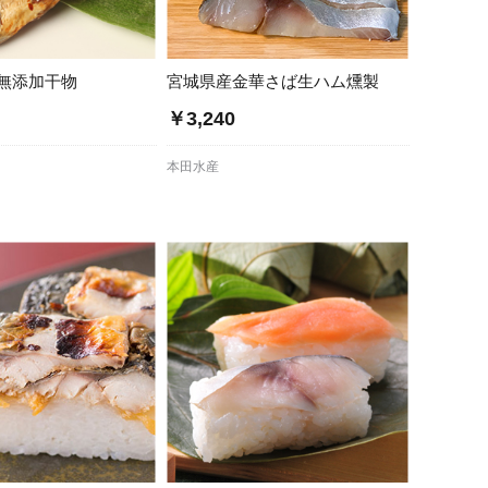
無添加干物
宮城県産金華さば生ハム燻製
￥3,240
本田水産