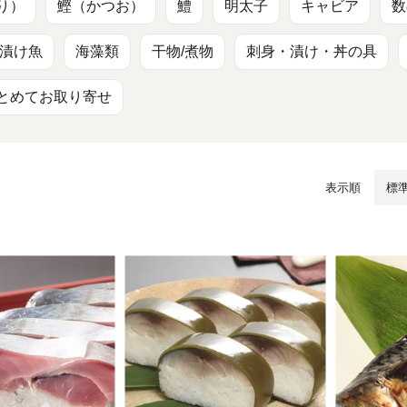
/ドリンク
ベビー
調味料
伝統工芸
乳製品/
事務用品
り）
鰹（かつお）
鱧
明太子
キャビア
数
漬け魚
海藻類
干物/煮物
刺身・漬け・丼の具
材
関連
ギフト
豊洲お取
とめてお取り寄せ
表示順