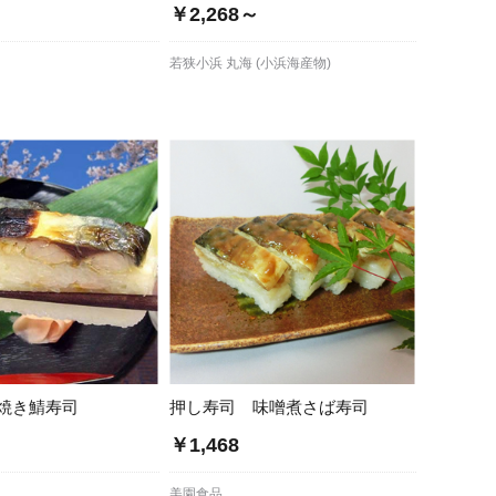
￥2,268～
若狭小浜 丸海 (小浜海産物)
焼き鯖寿司
押し寿司 味噌煮さば寿司
￥1,468
美園食品