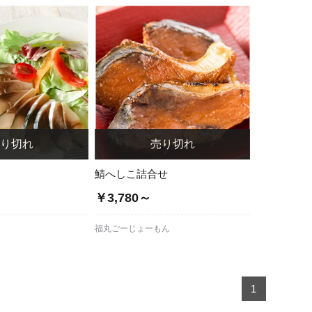
鯖へしこ詰合せ
￥3,780～
福丸ごーじょーもん
1