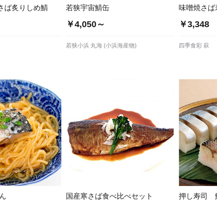
さば炙りしめ鯖
若狭宇宙鯖缶
味噌焼さば
￥4,050～
￥3,348
若狭小浜 丸海 (小浜海産物)
四季食彩 萩
ん
国産寒さば食べ比べセット
押し寿司 