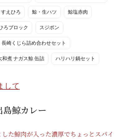
蜂蜜
パン
防災関連
・すえひろ
鯨・生ハツ
鯨塩赤肉
り寄せ
健康/美容
ひろブロック
スジポン
長崎くじら詰め合わせセット
和煮 ナガス鯨 缶詰
ハリハリ鍋セット
まして
出島鯨カレー
とした鯨肉が入った濃厚でちょっとスパイ