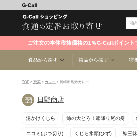
ご注文の本体税抜価格の1％G-Callポイ
食品から探す
物品から探す
特
食品から探す
物品から探す
特集・セール情報
TOP
>
惣菜
>
カレー
> 長崎出島鯨カレー
日野商店
くだもの
趣味・雑貨
お米
芸能・
湯かけくじら
鯨の大とろ！霜降り尾の身
洋菓子
キッチン用品
和菓子
ファッ
ニコミ(ぶつ切り)
くじら氷頭(ひず)
鯨三