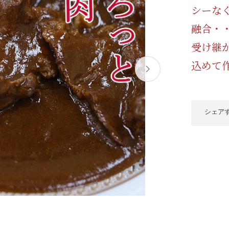
シーな
融合・
受け継
込めて
シェア