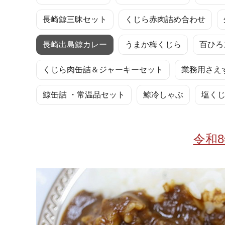
お酒
家電
珈琲/茶
キッズ
長崎鯨三昧セット
くじら赤肉詰め合わせ
鍋
健康/美容
旬の食
ペット
長崎出島鯨カレー
うまか梅くじら
百ひろ
産地検索
くじら肉缶詰＆ジャーキーセット
業務用さえ
鯨缶詰 ・常温品セット
鯨冷しゃぶ
塩く
令和