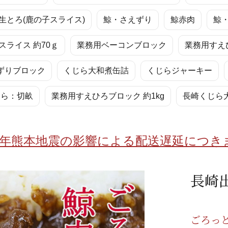
/ドリンク
ベビー
調味料
伝統工芸
乳製品/
事務用品
生とろ(鹿の子スライス)
鯨・さえずり
鯨赤肉
鯨
材
関連
ギフト
豊洲お取
スライス 約70ｇ
業務用ベーコンブロック
業務用すえ
ずりブロック
くじら大和煮缶詰
くじらジャーキー
じら：切畝
業務用すえひろブロック 約1kg
長崎くじら大
8年熊本地震の影響による配送遅延につき
長崎
ごろっ