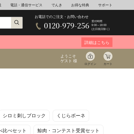
税
電話・通信サービス
でんき
お得な特典
サポート
お電話でのご注文・お問い合わせ
受付時間
0120-979-256
9:00～18:00
(土日祝日除く)
詳細はこちら
ようこそ
ゲスト 様
ログイン
カート
ア
野菜
花束ギフト
シロミ刺しブロック
くじらボーネ
ゆ
ミネラルウォーター
音楽
べ比べセット
鯨肉・コンテスト受賞セット