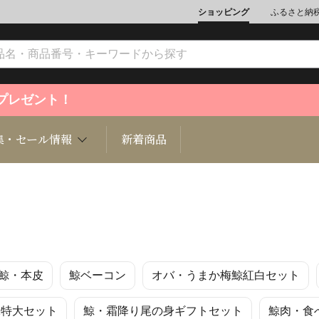
ショッピング
ふるさと納
ントプレゼント！
集・セール情報
新着商品
文化
魚介類
ジュエリー
肉類
インテリ
鯨・本皮
鯨ベーコン
オバ・うまか梅鯨紅白セット
ション
総菜
定期購読雑誌
麺類/つ
書籍
昧特大セット
鯨・霜降り尾の身ギフトセット
鯨肉・食