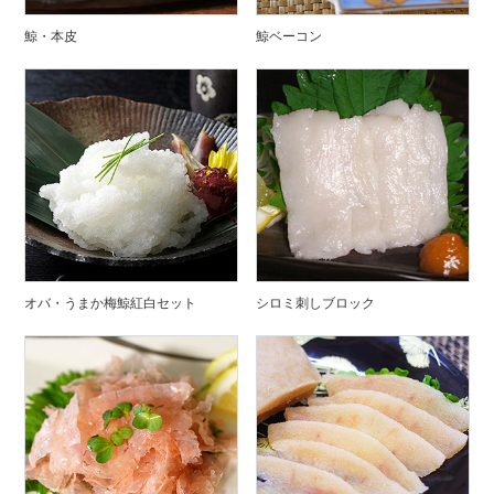
鯨・本皮
鯨ベーコン
オバ・うまか梅鯨紅白セット
シロミ刺しブロック