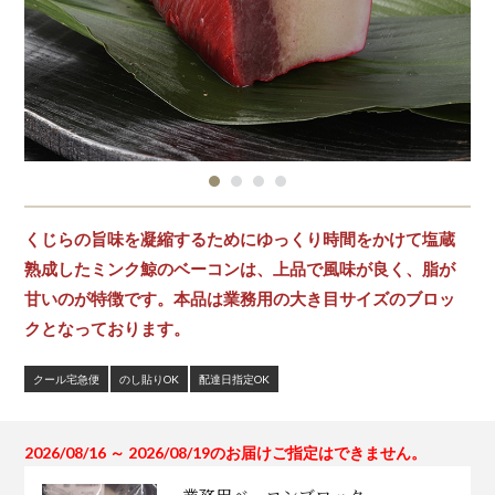
くじらの旨味を凝縮するためにゆっくり時間をかけて塩蔵
熟成したミンク鯨のベーコンは、上品で風味が良く、脂が
甘いのが特徴です。本品は業務用の大き目サイズのブロッ
クとなっております。
クール宅急便
のし貼りOK
配達日指定OK
2026/08/16 ～ 2026/08/19のお届けご指定はできません。