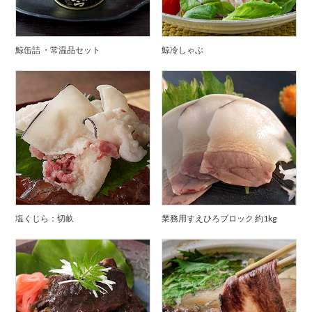
鯨缶詰 ・常温品セット
鯨冷しゃぶ
塩くじら：切畝
業務用すえひろブロック 約1kg