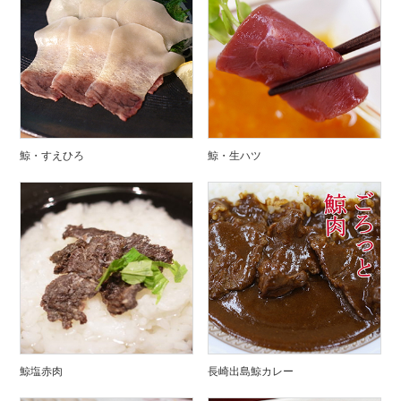
鯨・すえひろ
鯨・生ハツ
鯨塩赤肉
長崎出島鯨カレー