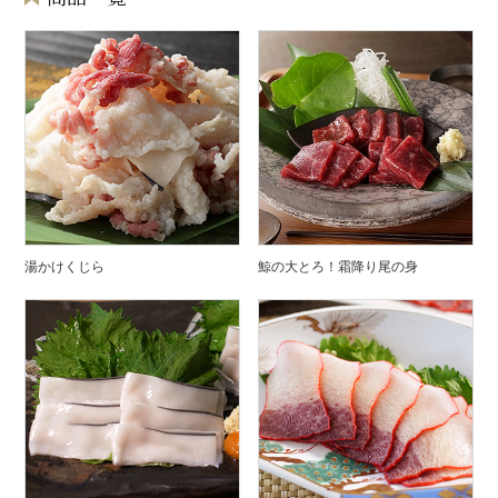
湯かけくじら
鯨の大とろ！霜降り尾の身