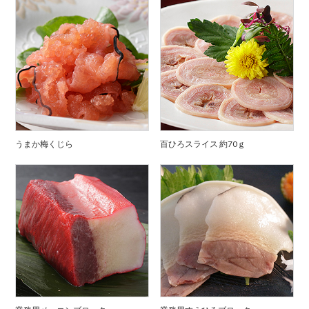
うまか梅くじら
百ひろスライス 約70ｇ