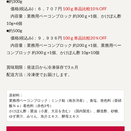
■約300g
価格(税込み)：６，７０７円
100ｇ単品比較10％OFF
内容量：業務用ベーコンブロック 約300ｇ×1個、かけぽん酢
10g×6個
■約500g
価格(税込み)：９，９３６円
100ｇ単品比較20％OFF
内容量：業務用ベーコンブロック 約200ｇ×1個、業務用ベー
コンブロック 約300ｇ×1個、かけぽん酢 10g×10個
賞味期限：発送日から冷凍保存で3ヵ月
配送方法：冷凍便でお届けします。
原材料：
業務用ベーコンブロック：ミンク鯨（南氷洋産）、食塩、発色料（亜硝
酸Ｎａ）着色料（赤色3号）
かけぽん酢：醤油（小麦、大豆を含む）（国内製造）、醸造酢、砂糖、
ゆず果汁、みりん、魚介エキス、酵母エキス