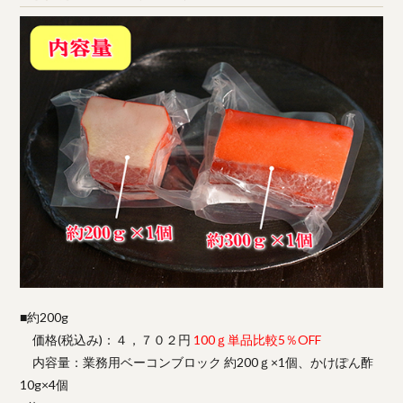
■約200g
価格(税込み)：４，７０２円
100ｇ単品比較5％OFF
内容量：業務用ベーコンブロック 約200ｇ×1個、かけぽん酢
10g×4個