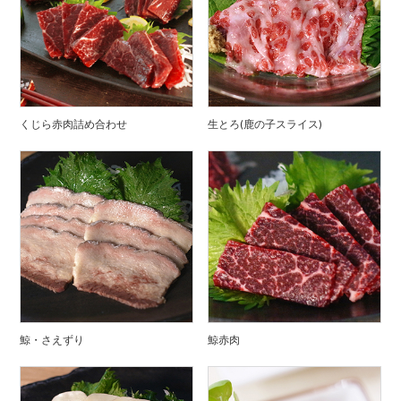
くじら赤肉詰め合わせ
生とろ(鹿の子スライス)
鯨・さえずり
鯨赤肉