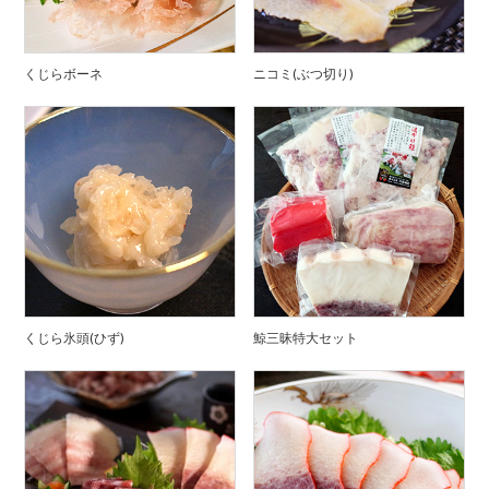
くじらボーネ
ニコミ(ぶつ切り)
くじら氷頭(ひず)
鯨三昧特大セット