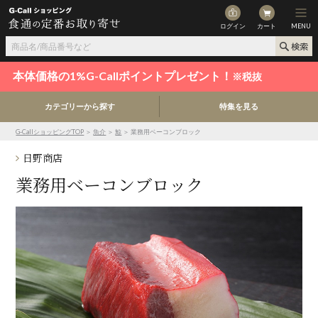
ログイン
カート
MENU
本体価格の1%G-Callポイントプレゼント！
※税抜
カテゴリーから探す
特集を見る
G-CallショッピングTOP
＞
魚介
＞
鯨
＞ 業務用ベーコンブロック
日野商店
業務用ベーコンブロック