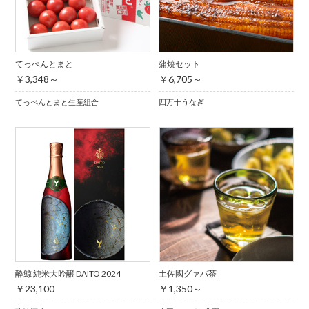
てっぺんとまと
蒲焼セット
￥3,348～
￥6,705～
てっぺんとまと生産組合
四万十うなぎ
酔鯨 純米大吟醸 DAITO 2024
土佐國グァバ茶
￥23,100
￥1,350～