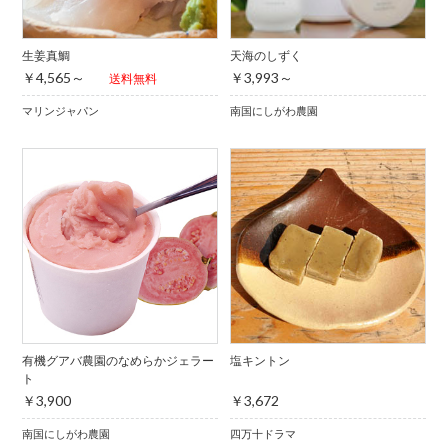
生姜真鯛
天海のしずく
￥4,565～
￥3,993～
送料無料
マリンジャパン
南国にしがわ農園
有機グアバ農園のなめらかジェラー
塩キントン
ト
￥3,900
￥3,672
南国にしがわ農園
四万十ドラマ