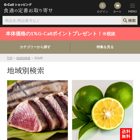
ログイン
カート
MENU
本体価格の1%G-Callポイントプレゼント！
※税抜
カテゴリーから探す
特集を見る
TOP
＞
地域別検索
＞ 高知県
地域別検索