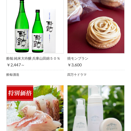
酔鯨 純米大吟醸 兵庫山田錦５０％
焼モンブラン
￥2,447～
￥3,600
酔鯨酒造
四万十ドラマ