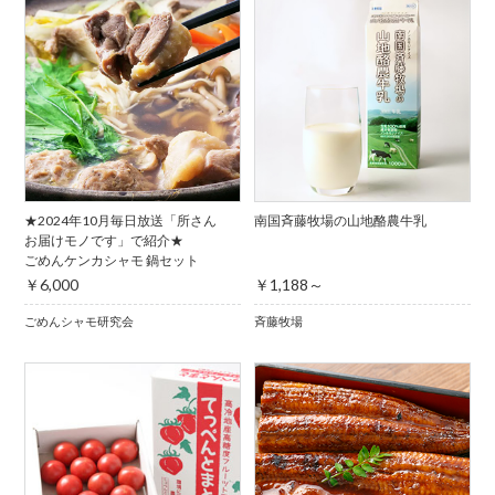
★2024年10月毎日放送「所さん
南国斉藤牧場の山地酪農牛乳
お届けモノです」で紹介★
ごめんケンカシャモ 鍋セット
￥6,000
￥1,188～
ごめんシャモ研究会
斉藤牧場