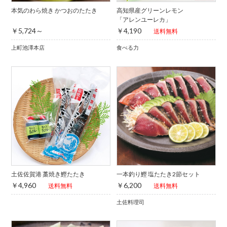
本気のわら焼き かつおのたたき
高知県産グリーンレモン
「アレンユーレカ」
￥5,724～
￥4,190
送料無料
上町池澤本店
食べる力
土佐佐賀港 藁焼き鰹たたき
一本釣り鰹 塩たたき2節セット
￥4,960
￥6,200
送料無料
送料無料
土佐料理司