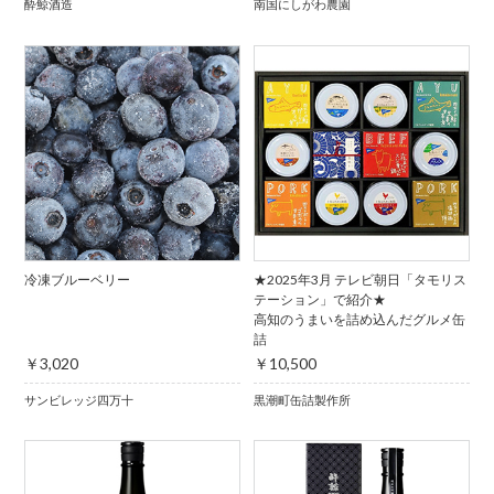
酔鯨酒造
南国にしがわ農園
冷凍ブルーベリー
★2025年3月 テレビ朝日「タモリス
テーション」で紹介★
高知のうまいを詰め込んだグルメ缶
詰
￥3,020
￥10,500
サンビレッジ四万十
黒潮町缶詰製作所