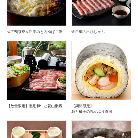
≪下鴨茶寮≫料亭のとろゆばご飯
金目鯛の出汁しゃぶ
【数量限定】黒毛和牛と花山椒鍋
【期間限定】
鯛と柚子の丸かぶり寿司