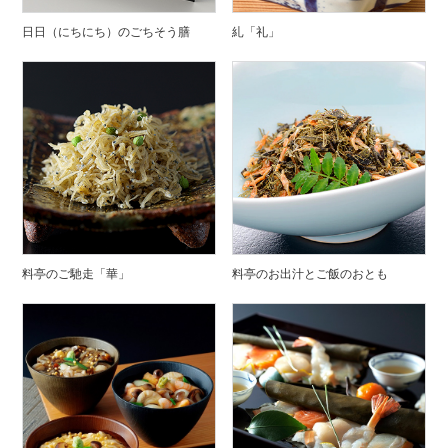
日日（にちにち）のごちそう膳
糺「礼」
料亭のご馳走「華」
料亭のお出汁とご飯のおとも