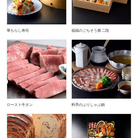
華ちらし寿司
福福のごちそう膳 二段
ロースト牛タン
料亭のぶりしゃぶ鍋