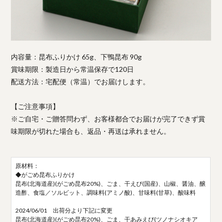
内容量：昆布ふりかけ 65g、下鴨昆布 90g
賞味期限：製造日から常温保存で120日
配送方法：宅配便（常温）でお届けします。
【ご注意事項】
※ご自宅・ご贈答問わず、お客様都合でお届けが完了できず賞
味期限が切れた場合も、返品・再送は承れません。
原材料：
◆がごめ昆布ふりかけ
昆布(北海道産)(がごめ昆布20%)、ごま、干えび(国産)、山椒、醤油、醸
造酢、食塩／ソルビット、調味料(アミノ酸)、甘味料(甘草)、酸味料
2024/06/01 出荷分より下記に変更
昆布(北海道産)(がごめ昆布20%)、ごま、干あみえび(ツノナシオキア