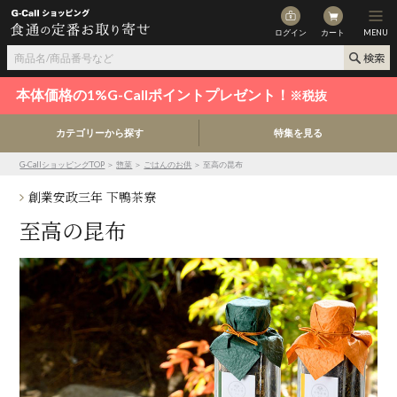
ログイン
カート
MENU
本体価格の1%G-Callポイントプレゼント！
※税抜
カテゴリーから探す
特集を見る
G-CallショッピングTOP
＞
惣菜
＞
ごはんのお供
＞ 至高の昆布
創業安政三年 下鴨茶寮
至高の昆布