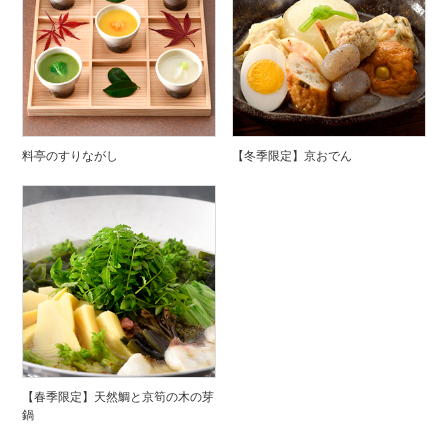
料亭のすりながし
【冬季限定】京おでん
【春季限定】天然鯛と京筍の木の芽
鍋