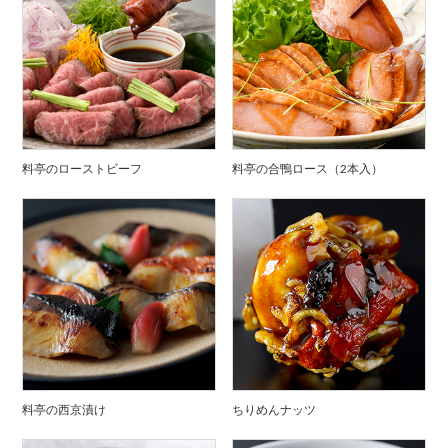
料亭のローストビーフ
料亭の合鴨ロース（2本入）
料亭の西京漬け
ちりめんナッツ