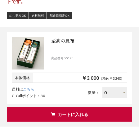
トです。
のし貼りOK
送料無料
配達日指定OK
至高の昆布
商品番号 59125
￥3,000
本体価格
（税込￥3,240）
送料は
こちら
数量：
G-Callポイント：30
カートに入れる