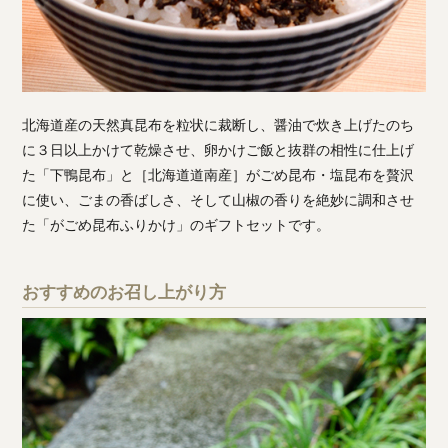
北海道産の天然真昆布を粒状に裁断し、醤油で炊き上げたのち
に３日以上かけて乾燥させ、卵かけご飯と抜群の相性に仕上げ
た「下鴨昆布」と［北海道道南産］がごめ昆布・塩昆布を贅沢
に使い、ごまの香ばしさ、そして山椒の香りを絶妙に調和させ
た「がごめ昆布ふりかけ」のギフトセットです。
おすすめのお召し上がり方