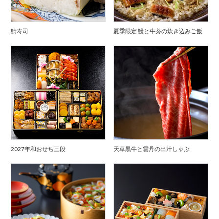
鯖寿司
夏季限定 鰻と牛蒡の炊き込みご飯
2027年和おせち三段
天草黒牛と雲丹の出汁しゃぶ