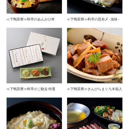
≪下鴨茶寮≫料亭のあんかけ丼
≪下鴨茶寮≫料亭の昆布〆 - 漁味 -
≪下鴨茶寮≫料亭のご馳走 特選
≪下鴨茶寮≫きんぴらまぐろ木箱入