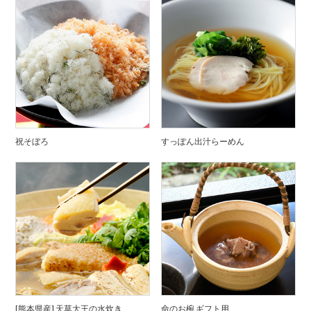
祝そぼろ
すっぽん出汁らーめん
[熊本県産] 天草大王の水炊き
命のお椀 ギフト用