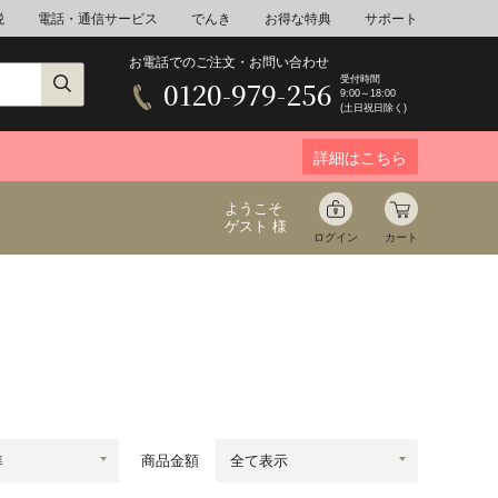
税
電話・通信サービス
でんき
お得な特典
サポート
お電話でのご注文・お問い合わせ
受付時間
0120-979-256
9:00～18:00
(土日祝日除く)
詳細はこちら
ようこそ
ゲスト 様
ログイン
カート
ア
野菜
花束ギフト
ゆ
ミネラルウォーター
音楽
商品金額