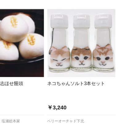
 志ほせ饅頭
ネコちゃんソルト3本セット
～
￥3,240
 塩瀬総本家
ベリーオーチャド下北