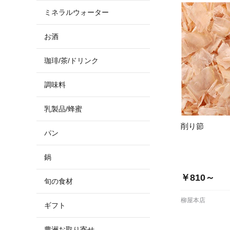
ミネラルウォーター
お酒
珈琲/茶/ドリンク
調味料
乳製品/蜂蜜
削り節
パン
鍋
￥810～
旬の食材
柳屋本店
ギフト
豊洲お取り寄せ