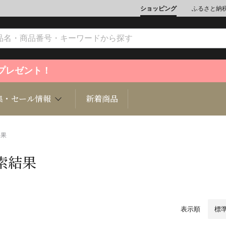
ショッピング
ふるさと納
ントプレゼント！
集・セール情報
新着商品
結果
索結果
文化
魚介類
ジュエリー
肉類
インテリ
ション
総菜
定期購読雑誌
麺類/つ
書籍
表示順