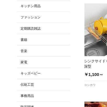
キッチン用品
ファッション
定期購読雑誌
書籍
音楽
シンクサイド
家電
深型
キッズベビー
￥1,100～
伝統工芸
ヨシカワ
事務用品