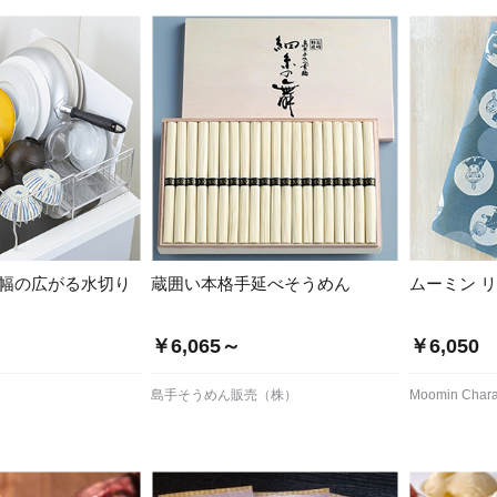
 幅の広がる水切り
蔵囲い本格手延べそうめん
ムーミン 
￥6,065～
￥6,050
島手そうめん販売（株）
Moomin Chara