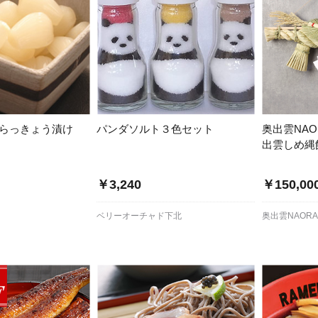
丘らっきょう漬け
パンダソルト３色セット
奥出雲NAO
出雲しめ縄
￥3,240
￥150,00
ベリーオーチャド下北
奥出雲NAORA