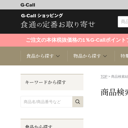
ご注文の本体税抜価格の1％G-Callポイ
食品から探す
物品から探す
特
食品から探す
物品から探す
特集・セール情報
TOP
> 商品検索
キーワードから探す
商品検
くだもの
趣味・雑貨
お米
芸能・
洋菓子
キッチン用品
和菓子
ファッ
食品から探す