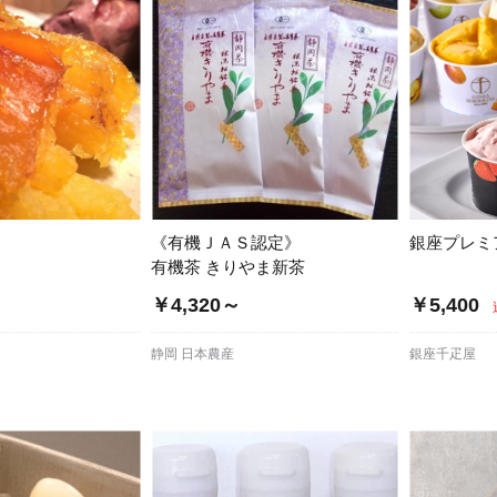
《有機ＪＡＳ認定》
銀座プレミ
有機茶 きりやま新茶
￥4,320～
￥5,400
静岡 日本農産
銀座千疋屋