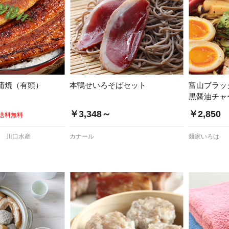
蒲焼（有頭）
本鴨せいろそばセット
富山ブラッ
黒醤油チャ
￥3,348～
￥2,850
送料無料
い 川口水産
カナール
麺家いろは