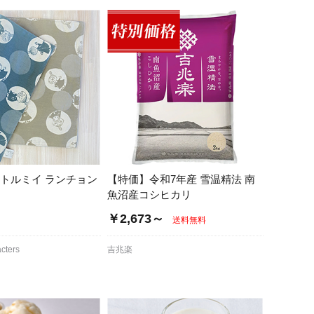
リトルミイ ランチョン
【特価】令和7年産 雪温精法 南
魚沼産コシヒカリ
￥2,673～
送料無料
cters
吉兆楽