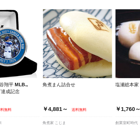
大谷翔平
MLB
角煮まん詰合せ
塩瀬総本家
TM
打達成記念
￥4,881～
￥1,760
送料無料
送料無料
t
角煮家 こじま
創業室町時代