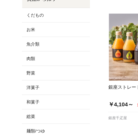
お酒
家電
珈琲/茶
キッズ
くだもの
鍋
健康/美容
旬の食
ペット
お米
産地検索
魚介類
肉類
野菜
銀座ストレー
洋菓子
和菓子
￥4,104～
総菜
銀座千疋屋
麺類/つゆ