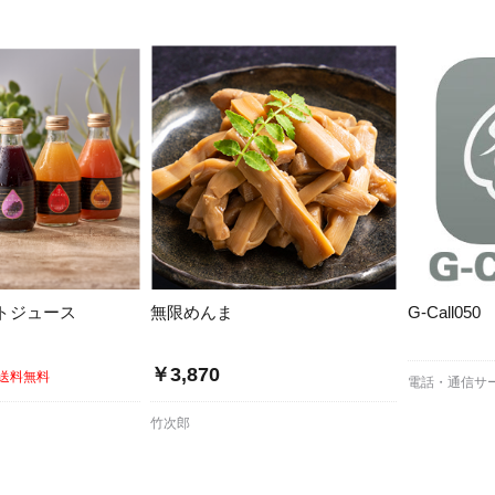
/ドリンク
ベビー
調味料
伝統工芸
乳製品/
事務用品
材
関連
ギフト
豊洲お取
トジュース
無限めんま
G-Call050
￥3,870
送料無料
電話・通信サ
竹次郎