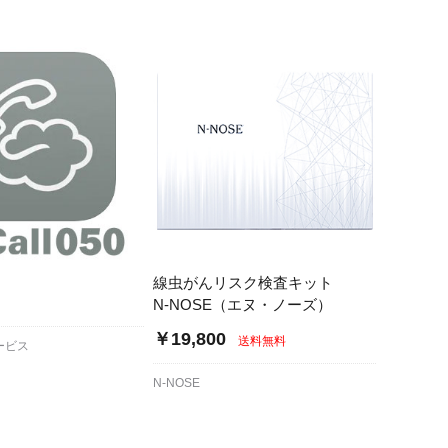
蜂蜜
パン
防災関連
り寄せ
健康/美容
線虫がんリスク検査キット
N-NOSE（エヌ・ノーズ）
￥19,800
送料無料
ービス
N-NOSE