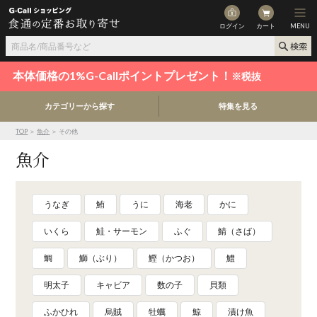
ログイン
カート
MENU
本体価格の1%G-Callポイントプレゼント！
※税抜
カテゴリーから探す
特集を見る
TOP
＞
魚介
＞ その他
魚介
うなぎ
鮪
うに
海老
かに
いくら
鮭・サーモン
ふぐ
鯖（さば）
鯛
鰤（ぶり）
鰹（かつお）
鱧
明太子
キャビア
数の子
貝類
ふかひれ
烏賊
牡蠣
鯨
漬け魚