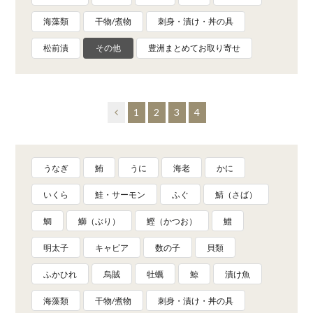
海藻類
干物/煮物
刺身・漬け・丼の具
松前漬
その他
豊洲まとめてお取り寄せ
1
2
3
4
うなぎ
鮪
うに
海老
かに
いくら
鮭・サーモン
ふぐ
鯖（さば）
鯛
鰤（ぶり）
鰹（かつお）
鱧
明太子
キャビア
数の子
貝類
ふかひれ
烏賊
牡蠣
鯨
漬け魚
海藻類
干物/煮物
刺身・漬け・丼の具