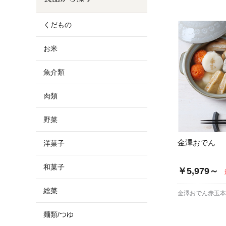
お酒
家電
珈琲/茶
キッズ
くだもの
鍋
健康/美容
旬の食
ペット
お米
産地検索
魚介類
肉類
野菜
金澤おでん
洋菓子
和菓子
￥5,979～
総菜
金澤おでん赤玉
麺類/つゆ