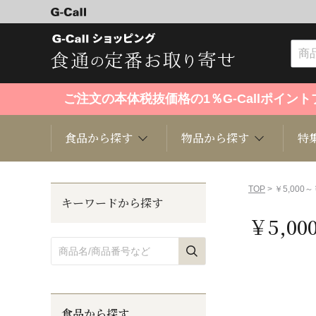
ご注文の本体税抜価格の1％G-Callポイ
食品から探す
物品から探す
特
食品から探す
物品から探す
特集・セール情報
TOP
> ￥5,000～
キーワードから探す
￥5,00
くだもの
趣味・雑貨
お米
芸能・
洋菓子
キッチン用品
和菓子
ファッ
食品から探す