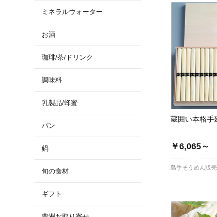
ミネラルウォーター
お酒
珈琲/茶/ドリンク
調味料
乳製品/蜂蜜
蔵囲い本格手
パン
￥6,065～
鍋
島手そうめん販
旬の食材
ギフト
豊洲お取り寄せ