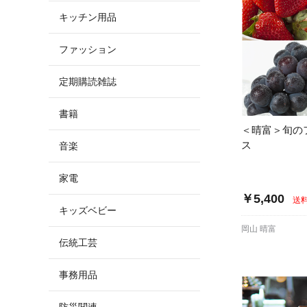
キッチン用品
ファッション
定期購読雑誌
書籍
＜晴富＞旬の
ス
音楽
家電
￥5,400
送
キッズベビー
岡山 晴富
伝統工芸
事務用品