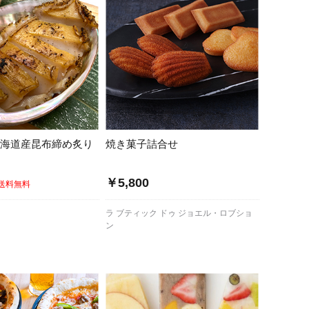
北海道産昆布締め炙り
焼き菓子詰合せ
￥5,800
送料無料
ラ ブティック ドゥ ジョエル・ロブショ
ン