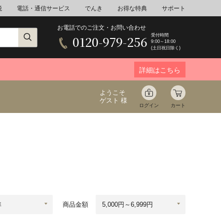
税
電話・通信サービス
でんき
お得な特典
サポート
お電話でのご注文・お問い合わせ
受付時間
0120-979-256
9:00～18:00
(土日祝日除く)
詳細はこちら
ようこそ
ゲスト 様
ログイン
カート
ア
野菜
花束ギフト
ゆ
ミネラルウォーター
音楽
商品金額