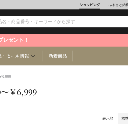
ショッピング
ふるさと納
ントプレゼント！
集・セール情報
新着商品
￥6,999
0～￥6,999
文化
魚介類
ジュエリー
肉類
インテリ
ション
総菜
定期購読雑誌
麺類/つ
書籍
表示順