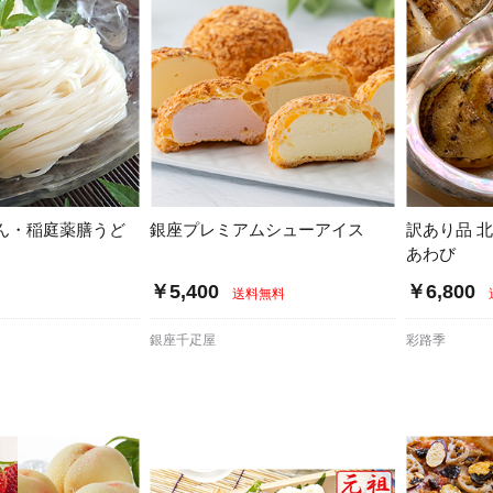
ん・稲庭薬膳うど
銀座プレミアムシューアイス
訳あり品 
あわび
￥5,400
￥6,800
送料無料
銀座千疋屋
彩路季