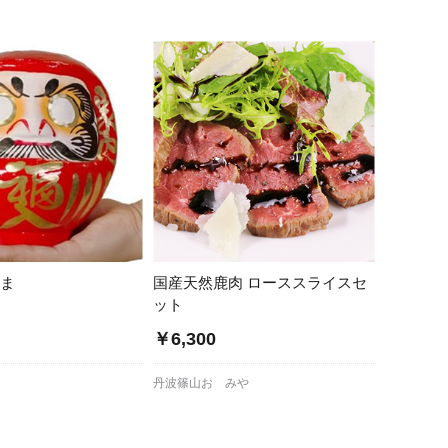
蜂蜜
パン
防災関連
り寄せ
健康/美容
るま
国産天然鹿肉 ローススライスセ
ット
～
￥6,300
丹波篠山おゝみや