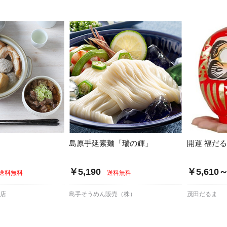
/ドリンク
ベビー
調味料
伝統工芸
乳製品/
事務用品
材
関連
ギフト
豊洲お取
島原手延素麺「瑞の輝」
開運 福だ
￥5,190
￥5,610
送料無料
送料無料
本店
島手そうめん販売（株）
茂田だるま