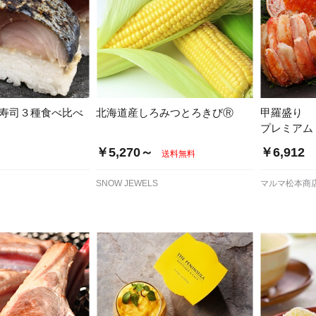
棒寿司３種食べ比べ
北海道産しろみつとろきびⓇ
甲羅盛り
プレミアム
￥5,270～
￥6,912
送料無料
SNOW JEWELS
マルマ松本商