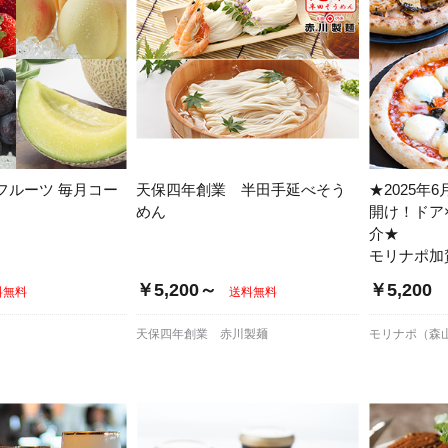
フルーツ 毎月コー
天保四年創業 半田手延べそう
★2025年
めん
開け！ドア
介★
モリナポ加
￥5,200～
￥5,200
料無料
送料無料
天保四年創業 赤川製麺
モリナポ（森