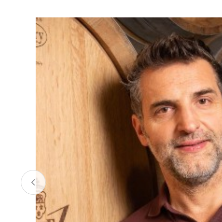
お酒
家電
珈琲/茶
キッズ
鍋
健康/美容
旬の食
ペット
産地検索