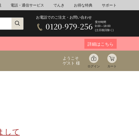
税
電話・通信サービス
でんき
お得な特典
サポート
お電話でのご注文・お問い合わせ
受付時間
0120-979-256
9:00～18:00
(土日祝日除く)
詳細はこちら
ようこそ
ゲスト 様
ログイン
カート
ア
野菜
花束ギフト
ゆ
ミネラルウォーター
音楽
まして