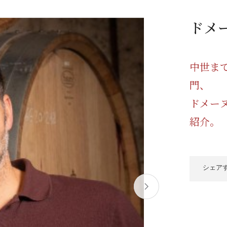
/ドリンク
ベビー
調味料
伝統工芸
乳製品/
事務用品
ドメ
材
関連
ギフト
豊洲お取
中世ま
門、 
ドメー
紹介。
シェア