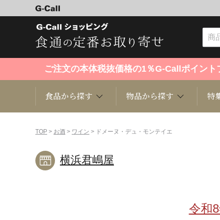
ご注文の本体税抜価格の1％G-Callポイ
食品から探す
物品から探す
特
食品から探す
物品から探す
特集・セール情報
TOP
>
お酒
>
ワイン
> ドメーヌ・デュ・モンテイエ
横浜君嶋屋
くだもの
趣味・雑貨
お米
芸能・
洋菓子
キッチン用品
和菓子
ファッ
令和