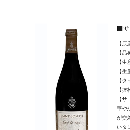
■サ
【原
【品
【生
【生産
【タ
【抜
【サ
華や
が交
いタ