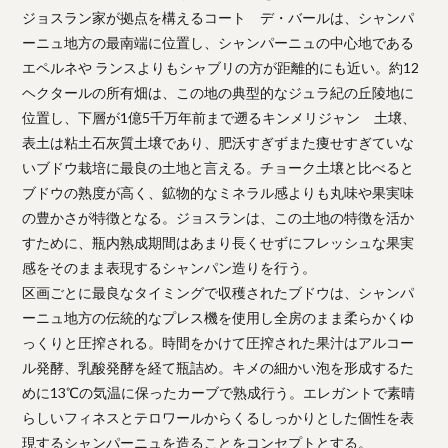
ジョスラン家が拠点を構えるコート デ・バールは、シャンパ
ーニュ地方の最南端に位置し、シャンパーニュの中心地である
エペルネや ランスよりもシャブリの方が距離的にも近い。約12
ヘクタールの所有畑は、この地の典型的なジュラ紀の丘陵地に
位置し、下層が1億5千万年前まで遡るキンメリジャン 土壌、
表土は粘土石灰質土壌であり、肥沃すぎずまた痩せすぎていな
いブドウ栽培に最良の土地と言える。チョーク土壌と比べると
ブドウの熟度が高く、鉱物的なミネラル感よりも丸味や果実味
の豊かさが特徴となる。ジョスランは、この土地の特徴を活か
すために、瓶内熟成期間はあまり長くせずにフレッシュな果実
感をそのまま表現するシャンパン造りを行う。
区画ごとに最良なタイミングで収穫されたブドウは、シャンパ
ーニュ地方の伝統的なプレス機を使用し全房のまま柔らかくゆ
っくりと圧搾される。時間をかけて圧搾された果汁はアルコー
ル発酵、乳酸発酵を経て瓶詰め。キメの細かい泡を形成するた
めに13℃の気温に保ったカーブで熟成行う。エレガントで素晴
らしいフィネスとテロワールからくるしっかりとした個性を表
現するシャンパーニュを造ることをコンセプトとする。