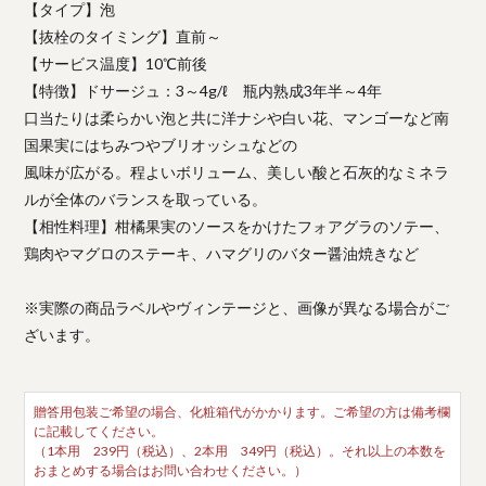
【タイプ】泡
【抜栓のタイミング】直前～
【サービス温度】10℃前後
【特徴】ドサージュ：3～4g/ℓ 瓶内熟成3年半～4年
口当たりは柔らかい泡と共に洋ナシや白い花、マンゴーなど南
国果実にはちみつやブリオッシュなどの
風味が広がる。程よいボリューム、美しい酸と石灰的なミネラ
ルが全体のバランスを取っている。
【相性料理】柑橘果実のソースをかけたフォアグラのソテー、
鶏肉やマグロのステーキ、ハマグリのバター醤油焼きなど
※実際の商品ラベルやヴィンテージと、画像が異なる場合がご
ざいます。
贈答用包装ご希望の場合、化粧箱代がかかります。ご希望の方は備考欄
に記載してください。
（1本用 239円（税込）、2本用 349円（税込）。それ以上の本数を
おまとめする場合はお問い合わせください。）