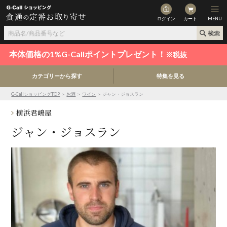
ログイン
カート
MENU
本体価格の1%G-Callポイントプレゼント！
※税抜
カテゴリーから探す
特集を見る
G-CallショッピングTOP
＞
お酒
＞
ワイン
＞ ジャン・ジョスラン
横浜君嶋屋
ジャン・ジョスラン