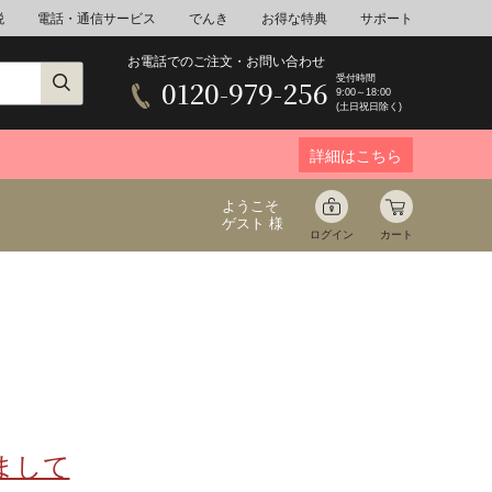
税
電話・通信サービス
でんき
お得な特典
サポート
お電話でのご注文・お問い合わせ
受付時間
0120-979-256
9:00～18:00
(土日祝日除く)
詳細はこちら
ようこそ
ゲスト 様
ログイン
カート
ア
野菜
花束ギフト
ゆ
ミネラルウォーター
音楽
まして