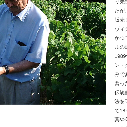
り先
たが
販売
ヴィ
かつ
ルの
19
ン・
みで
習っ
伝統
法を
で1
薬や