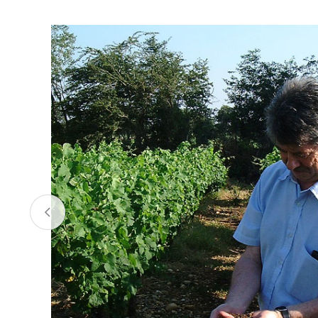
お酒
家電
珈琲/茶
キッズ
鍋
健康/美容
旬の食
ペット
産地検索