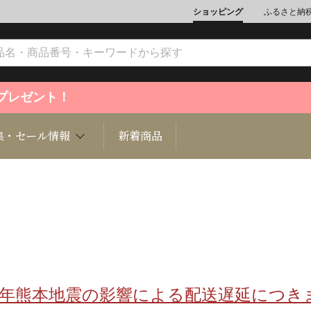
ショッピング
ふるさと納
ントプレゼント！
集・セール情報
新着商品
文化
魚介類
ジュエリー
肉類
インテリ
ション
総菜
定期購読雑誌
麺類/つ
書籍
8年熊本地震の影響による配送遅延につき