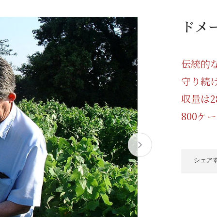
/ドリンク
ベビー
調味料
伝統工芸
乳製品/
事務用品
ドメ
材
関連
ギフト
豊洲お取
伝統的
守り続
収量は
800ケ
シェア