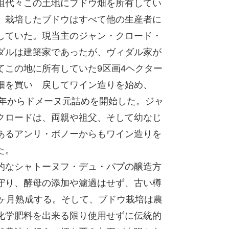
祖代々この土地にブドウ畑を所有してい
、栽培したブドウはすべて他の生産者に
していた。現当主のジャン・クロード・
ダルは建築家であったが、ヴィダル家が
てこの地に所有していた9区画4ヘクター
畑を買い 戻してワイン造りを始め、
89年からドメーヌ元詰めを開始した。ジャ
クロードは、両親や祖父、そして幼なじ
あるアンリ・ボノーからもワイン造りを
た。
的なシャトーヌフ・デュ・パプの醸造方
守り、酵母の添加や濾過はせず、古い樽
8ヶ月熟成する。そして、ブドウ栽培は農
化学肥料を出来る限り使用せずに伝統的