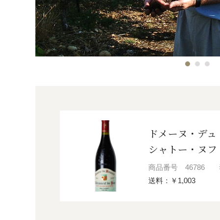
ドメーヌ・デュ
シャトー・ヌフ
商品番号
46786
送料：￥1,003