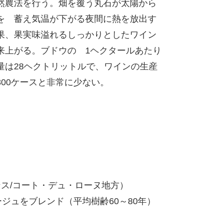
然農法を行う。畑を覆う丸石が太陽から
を 蓄え気温が下がる夜間に熱を放出す
果、果実味溢れるしっかりとしたワイン
来上がる。ブドウの 1ヘクタールあたり
量は28ヘクトリットルで、ワインの生産
800ケースと非常に少ない。
ュ
ス/コート・デュ・ローヌ地方）
ジュをブレンド（平均樹齢60～80年）