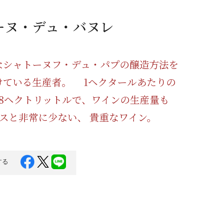
蜂蜜
パン
防災関連
ーヌ・デュ・バヌレ
り寄せ
健康/美容
なシャトーヌフ・デュ・パプの醸造方法を
けている生産者。 1ヘクタールあたりの
28ヘクトリットルで、ワインの生産量も
ースと非常に少ない、 貴重なワイン。
する