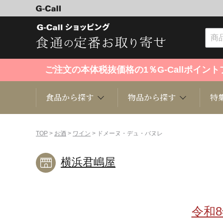
ご注文の本体税抜価格の1％G-Callポイ
食品から探す
物品から探す
特
食品から探す
物品から探す
特集・セール情報
TOP
>
お酒
>
ワイン
> ドメーヌ・デュ・バヌレ
横浜君嶋屋
くだもの
趣味・雑貨
お米
芸能・
洋菓子
キッチン用品
和菓子
ファッ
令和