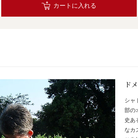
カートに入れる
ドメ
シャ
部の
史あ
なカ