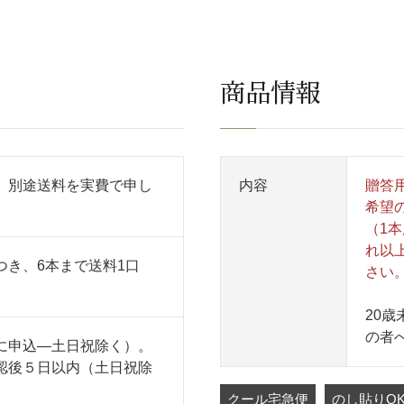
商品情報
、別途送料を実費で申し
内容
贈答
希望
（1本
れ以
つき、6本まで送料1口
さい
20
の者
に申込―土日祝除く）。
認後５日以内（土日祝除
クール宅急便
のし貼りO