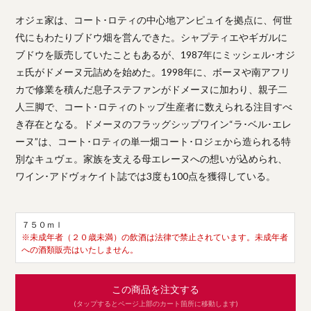
オジェ家は、コート･ロティの中心地アンピュイを拠点に、何世
代にもわたりブドウ畑を営んできた。シャプティエやギガルに
ブドウを販売していたこともあるが、1987年にミッシェル･オジ
ェ氏がドメーヌ元詰めを始めた。1998年に、ボーヌや南アフリ
カで修業を積んだ息子ステファンがドメーヌに加わり、親子二
人三脚で、コート･ロティのトップ生産者に数えられる注目すべ
き存在となる。ドメーヌのフラッグシップワイン“ラ･ベル･エレ
ーヌ”は、コート･ロティの単一畑コート･ロジェから造られる特
別なキュヴェ。家族を支える母エレーヌへの想いが込められ、
ワイン･アドヴォケイト誌では3度も100点を獲得している。
７５０ｍｌ
※未成年者（２０歳未満）の飲酒は法律で禁止されています。未成年者
への酒類販売はいたしません。
この商品を注文する
(タップするとページ上部のカート箇所に移動します)