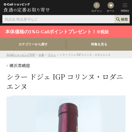
ログイン
カート
MENU
本体価格の1%G-Callポイントプレゼント！
※税抜
カテゴリーから探す
特集を見る
G-CallショッピングTOP
＞
お酒
＞
ワイン
＞ シラー ドジェ IGP コリンヌ・ロダニエンヌ
横浜君嶋屋
シラー ドジェ IGP コリンヌ・ロダニ
エンヌ