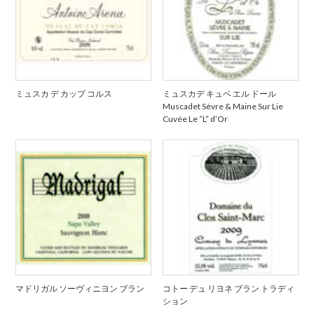
ミュスカ デ カップ コルス
ミュスカデ キュベ エル ドール
Muscadet Sèvre & Maine Sur Lie
Cuvée Le “L” d’Or
マドリガル ソーヴィニヨン ブラン
コトー デュ リヨネ ブラン トラディ
ション