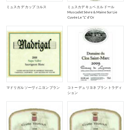
ミュスカ デ カップ コルス
ミュスカデ キュベ エル ドール
Muscadet Sèvre & Maine Sur Lie
Cuvée Le “L” d’Or
マドリガル ソーヴィニヨン ブラン
コトー デュ リヨネ ブラン トラディ
ション