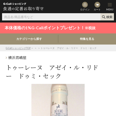
ログイン
カート
MENU
本体価格の1%G-Callポイントプレゼント！
※税抜
カテゴリーから探す
特集を見る
G-CallショッピングTOP
＞
＞
＞ トゥーレーヌ アゼイ・ル・リドー ドゥミ・セック
横浜君嶋屋
トゥーレーヌ アゼイ・ル・リド
ー ドゥミ・セック