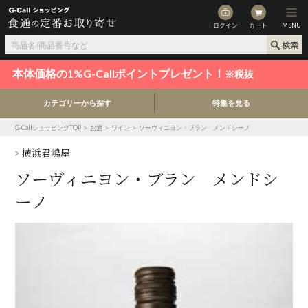
ログイン
カート
MENU
本体価格の1%G-Callポイントプレゼント！
※税抜
カテゴリーから探す
特集を見る
G-CallショッピングTOP
＞
お酒
＞
ワイン
＞ ソーヴィニヨン・ブラン メンドシーノ
横浜君嶋屋
ソーヴィニヨン・ブラン メンドシ
ーノ