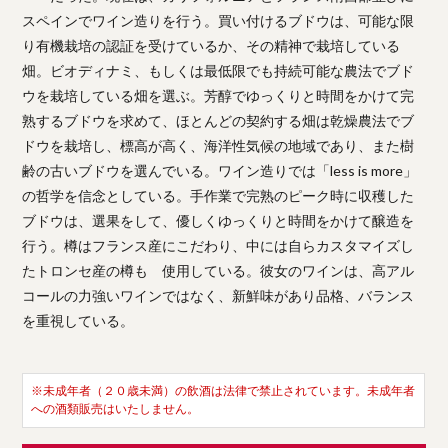
スペインでワイン造りを行う。買い付けるブドウは、可能な限
り有機栽培の認証を受けているか、その精神で栽培している
畑。ビオディナミ、もしくは最低限でも持続可能な農法でブド
ウを栽培している畑を選ぶ。芳醇でゆっくりと時間をかけて完
熟するブドウを求めて、ほとんどの契約する畑は乾燥農法でブ
ドウを栽培し、標高が高く、海洋性気候の地域であり、また樹
齢の古いブドウを選んでいる。ワイン造りでは「less is more」
の哲学を信念としている。手作業で完熟のピーク時に収穫した
ブドウは、選果をして、優しくゆっくりと時間をかけて醸造を
行う。樽はフランス産にこだわり、中には自らカスタマイズし
たトロンセ産の樽も 使用している。彼女のワインは、高アル
コールの力強いワインではなく、新鮮味があり品格、バランス
を重視している。
※未成年者（２０歳未満）の飲酒は法律で禁止されています。未成年者
への酒類販売はいたしません。