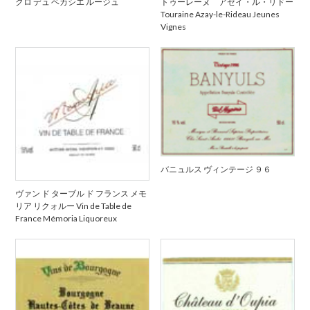
クロ デュ ベカシエ ルージュ
トゥーレーヌ アゼイ・ル・リドー
Touraine Azay-le-Rideau Jeunes
Vignes
バニュルス ヴィンテージ ９６
ヴァン ド ターブル ド フランス メモ
リア リクォルー Vin de Table de
France Mémoria Liquoreux