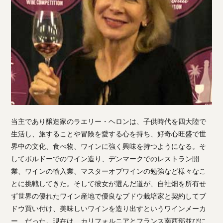
当主であり醸造家のラエリー・ヘロンは、子供時代を四大陸で
生活し、旅することや冒険を愛する心を持ち、好奇心旺盛で世
界中の文化、食べ物、ワインに強く興味を持つようになる。そ
してボルドーでのワイン造り、デンマークでのレストラン開
業、ワインの輸入業、マスターオブワインの勉強など様々なこ
とに挑戦してきた。そして彼女が選んだ道が、自社畑を所有せ
ず世界の優れたワイン産地で優良なブドウ栽培家と契約してブ
ドウ買い付け、美味しいワインを造り出すというワインメーカ
ー だった。現在は、カリフォルニアとフランス南西部並びに