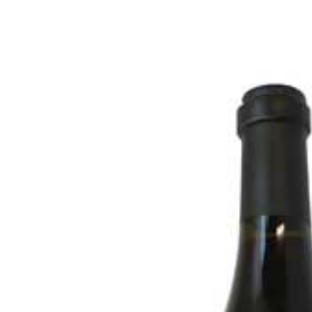
お酒
家電
珈琲/茶
キッズ
鍋
健康/美容
旬の食
ペット
産地検索