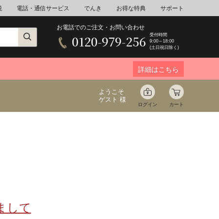
税
電話・通信サービス
でんき
お得な特典
サポート
お電話でのご注文・お問い合わせ
受付時間
0120-979-256
9:00～18:00
(土日祝日除く)
詳細はこちら
ようこそ
ゲスト 様
ログイン
カート
ア
野菜
花束ギフト
ゆ
ミネラルウォーター
音楽
まして