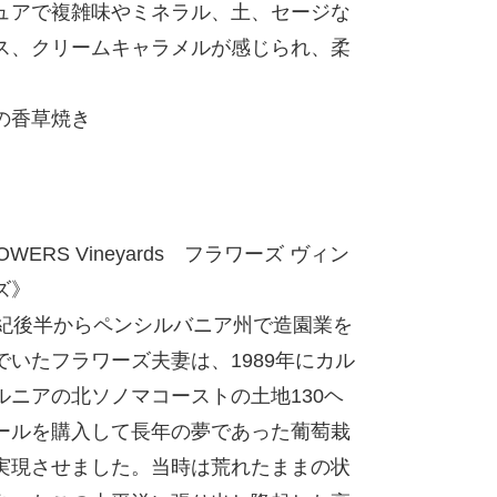
ュアで複雑味やミネラル、土、セージな
ス、クリームキャラメルが感じられ、柔
の香草焼き
OWERS Vineyards フラワーズ ヴィン
ズ》
世紀後半からペンシルバニア州で造園業を
でいたフラワーズ夫妻は、1989年にカル
ルニアの北ソノマコーストの土地130ヘ
ールを購入して長年の夢であった葡萄栽
実現させました。当時は荒れたままの状