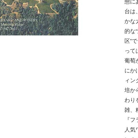
態に
台は
かな
的な
区”
って
葡萄
にか
ィン
培か
わり
雑、
『フ
人気