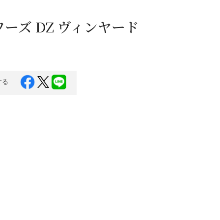
蜂蜜
パン
防災関連
ーズ DZ ヴィンヤード
り寄せ
健康/美容
する