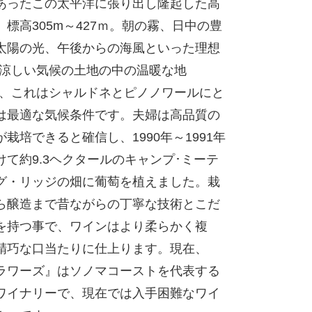
あったこの太平洋に張り出し隆起した高
、標高305m～427ｍ。朝の霧、日中の豊
太陽の光、午後からの海風といった理想
“涼しい気候の土地の中の温暖な地
で、これはシャルドネとピノノワールにと
は最適な気候条件です。夫婦は高品質の
が栽培できると確信し、1990年～1991年
けて約9.3ヘクタールのキャンプ･ミーテ
グ・リッジの畑に葡萄を植えました。栽
ら醸造まで昔ながらの丁寧な技術とこだ
を持つ事で、ワインはより柔らかく複
精巧な口当たりに仕上ります。現在、
ラワーズ』はソノマコーストを代表する
ワイナリーで、現在では入手困難なワイ