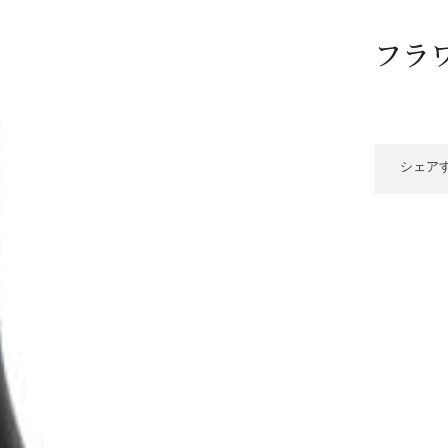
/ドリンク
ベビー
調味料
伝統工芸
乳製品/
事務用品
フラワ
材
関連
ギフト
豊洲お取
シェア