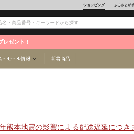
ショッピング
ふるさと納
ントプレゼント！
集・セール情報
新着商品
文化
魚介類
ジュエリー
肉類
インテリ
ション
総菜
定期購読雑誌
麺類/つ
書籍
8年熊本地震の影響による配送遅延につき