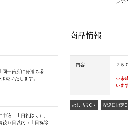
ンの
商品情報
内容
７５
上同一箇所に発送の場
を頂戴いたします。
※未
いま
のし貼りOK
配達日指定O
に申込―土日祝除く）。
着後５日以内（土日祝除