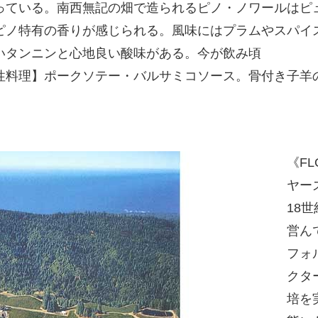
っている。南西無記の畑で造られるピノ・ノワールはピ
ピノ特有の香りが感じられる。風味にはプラムやスパイ
いタンニンと心地良い酸味がある。今が飲み頃
性料理】ポークソテー・バルサミコソース。骨付き子羊
《FL
ヤー
18
営ん
フォ
クタ
培を