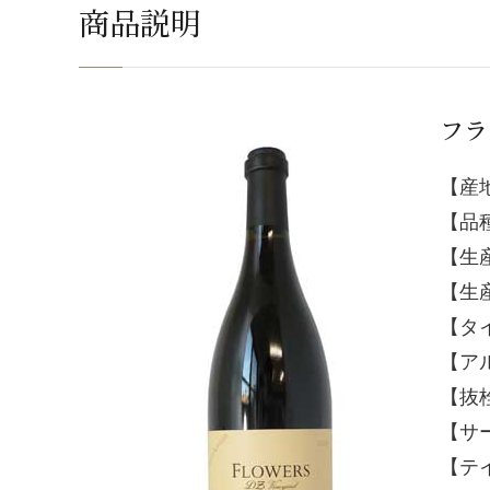
商品説明
フラ
【産
【品
【生
【生産
【タ
【ア
【抜
【サ
【テ