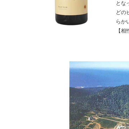
とな
どの
らか
【相