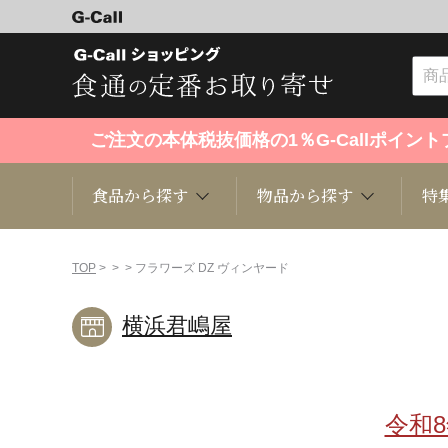
ご注文の本体税抜価格の1％G-Callポイ
食品から探す
物品から探す
特
食品から探す
物品から探す
特集・セール情報
TOP
>
>
> フラワーズ DZ ヴィンヤード
横浜君嶋屋
くだもの
趣味・雑貨
お米
芸能・
洋菓子
キッチン用品
和菓子
ファッ
令和