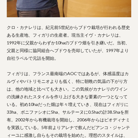
クロ・カナレリは、紀元前5世紀からブドウ栽培が行われる歴史
ある生産地、フィガリの生産者。現当主イヴ・カナレリは、
1992年に父親からわずか10haのブドウ畑を引き継いだ。当初、
父親と同様に協同組合へブドウを売却していたが、1997年より
自社ラベルで元詰を開始。
フィガリは、フランス最南端のAOCではあるが、体感温度はカ
ルヴィやパトリモニオよりも低く、特に朝晩の気温の下がり方
は、他の地域と比べても大きい。この気候がカナレリのワイン
の洗練されたスタイルを作り上げる大きな要素の一つとなって
いる。初め10haだった畑は年々増えていき、現在はフィガリに
33ha、ボニファシオに5ha、サルテーヌに0.5haの計38.5haを所
有。2002年から有機栽培を開始し、2006年からはビオディナミ
を実践している。5年前よりアレナで飲んだビアンコ・ジャンテ
ィーユに感激し自らもその栽培を始めた。理想のスタイルは、