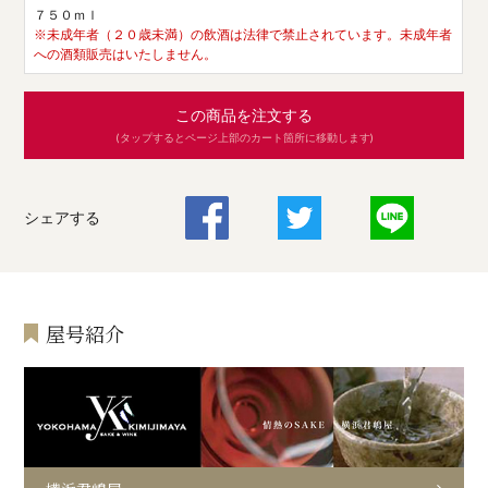
７５０ｍｌ
※未成年者（２０歳未満）の飲酒は法律で禁止されています。未成年者
への酒類販売はいたしません。
この商品を注文する
(タップするとページ上部のカート箇所に移動します)
シェアする
屋号紹介