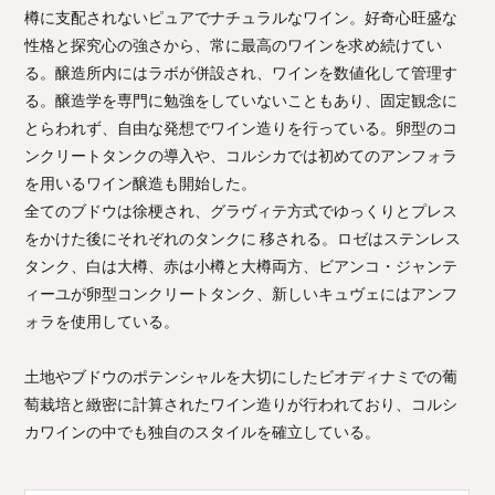
樽に支配されないピュアでナチュラルなワイン。好奇心旺盛な
性格と探究心の強さから、常に最高のワインを求め続けてい
る。醸造所内にはラボが併設され、ワインを数値化して管理す
る。醸造学を専門に勉強をしていないこともあり、固定観念に
とらわれず、自由な発想でワイン造りを行っている。卵型のコ
ンクリートタンクの導入や、コルシカでは初めてのアンフォラ
を用いるワイン醸造も開始した。
全てのブドウは徐梗され、グラヴィテ方式でゆっくりとプレス
をかけた後にそれぞれのタンクに 移される。ロゼはステンレス
タンク、白は大樽、赤は小樽と大樽両方、ビアンコ・ジャンテ
ィーユが卵型コンクリートタンク、新しいキュヴェにはアンフ
ォラを使用している。
土地やブドウのポテンシャルを大切にしたビオディナミでの葡
萄栽培と緻密に計算されたワイン造りが行われており、コルシ
カワインの中でも独自のスタイルを確立している。