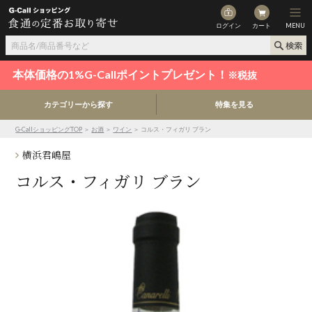
ログイン
カート
MENU
本体価格の1%G-Callポイントプレゼント！
※税抜
カテゴリーから探す
特集を見る
G-CallショッピングTOP
＞
お酒
＞
ワイン
＞ コルス・フィガリ ブラン
横浜君嶋屋
コルス・フィガリ ブラン