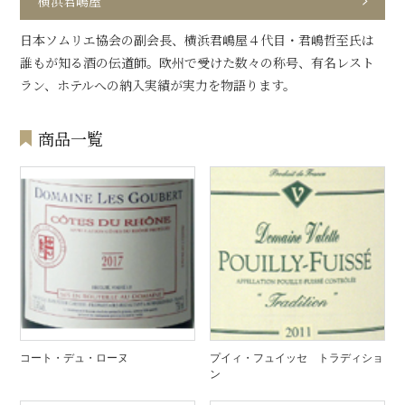
横浜君嶋屋
日本ソムリエ協会の副会長、横浜君嶋屋４代目・君嶋哲至氏は
誰もが知る酒の伝道師。欧州で受けた数々の称号、有名レスト
ラン、ホテルへの納入実績が実力を物語ります。
商品一覧
コート・デュ・ローヌ
プイィ・フュイッセ トラディショ
ン