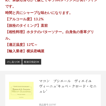
です。
時間と共にシャープな味わいになります。
【アルコール度】13.2%
【抜栓のタイミング】直前
【相性料理】ホタテのバターソテー。白身魚の香草グリ
ル。
【適正温度】12℃～
【輸入業者】横浜君嶋屋
のし貼りOK
配達日指定OK
マコン ブシエール ヴィエイユ
ヴィーニュ‘キュベ・クロード・セニ
ュレ’
商品番号 33797