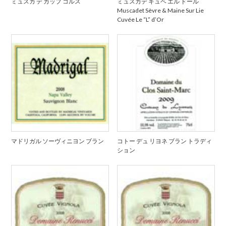
ミュスカ デ カップ コルス
ミュスカデ キュベ エル ドール
Muscadet Sèvre & Maine Sur Lie
Cuvée Le “L” d’Or
マドリガル ソーヴィニヨン ブラン
コトー デュ リヨネ ブラン トラディ
ション