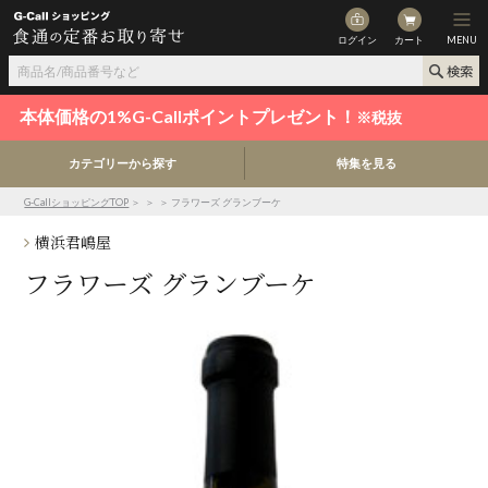
ログイン
カート
MENU
本体価格の1%G-Callポイントプレゼント！
※税抜
カテゴリーから探す
特集を見る
G-CallショッピングTOP
＞
＞
＞ フラワーズ グランブーケ
横浜君嶋屋
フラワーズ グランブーケ