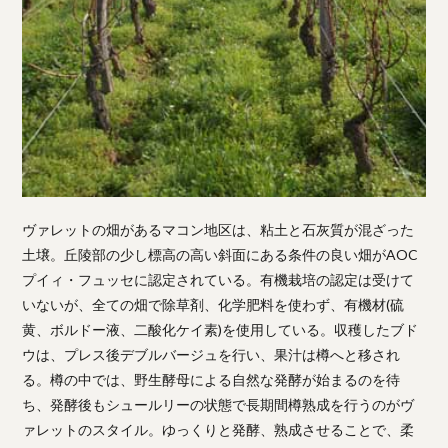
ヴァレットの畑があるマコン地区は、粘土と石灰質が混ざった
土壌。丘陵部の少し標高の高い斜面にある条件の良い畑がAOC
プイィ・フュッセに認定されている。有機栽培の認定は受けて
いないが、全ての畑で除草剤、化学肥料を使わず、有機材(硫
黄、ボルドー液、二酸化ケイ素)を使用している。収穫したブド
ウは、プレス後デブルバージュを行い、果汁は樽へと移され
る。樽の中では、野生酵母による自然な発酵が始まるのを待
ち、発酵後もシュールリーの状態で長期間樽熟成を行うのがヴ
ァレットのスタイル。ゆっくりと発酵、熟成させることで、柔