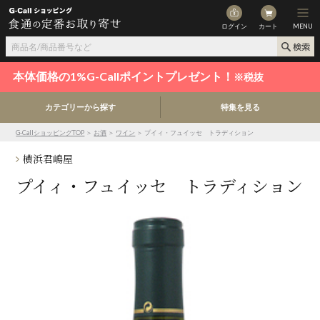
ログイン
カート
MENU
本体価格の1%G-Callポイントプレゼント！
※税抜
カテゴリーから探す
特集を見る
G-CallショッピングTOP
＞
お酒
＞
ワイン
＞ プイィ・フュイッセ トラディション
横浜君嶋屋
プイィ・フュイッセ トラディション