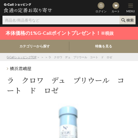
ログイン
カート
MENU
本体価格の1%G-Callポイントプレゼント！
※税抜
カテゴリーから探す
特集を見る
G-CallショッピングTOP
＞
＞
＞ ラ クロワ デュ プリウール コート ド ロゼ
横浜君嶋屋
ラ クロワ デュ プリウール コ
ート ド ロゼ