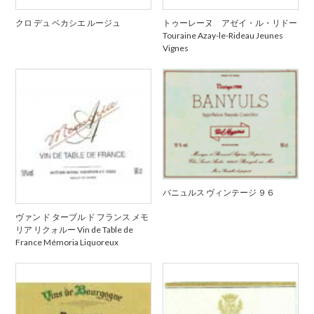
クロ デュ ベカシエ ルージュ
トゥーレーヌ アゼイ・ル・リドー
Touraine Azay-le-Rideau Jeunes
Vignes
バニュルス ヴィンテージ ９６
ヴァン ド ターブル ド フランス メモ
リア リクォルー Vin de Table de
France Mémoria Liquoreux