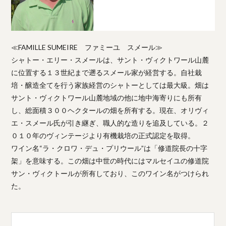
≪FAMILLE SUMEIRE ファミーユ スメール≫
シャトー・エリー・スメールは、サント・ヴィクトワール山麓
に位置する１３世紀まで遡るスメール家が経営する。自社栽
培・醸造全てを行う家族経営のシャトーとしては最大級。畑は
サント・ヴィクトワール山麓地域の他に地中海寄りにも所有
し、総面積３００ヘクタールの畑を所有する。現在、オリヴィ
エ・スメール氏が引き継ぎ、職人的な造りを追及している。２
０１０年のヴィンテージより有機栽培の正式認定を取得。
ワイン名“ラ・クロワ・デュ・プリウール”は「修道院長の十字
架」を意味する。この畑は中世の時代にはマルセイユの修道院
サン・ヴィクトールが所有しており、このワイン名がつけられ
た。