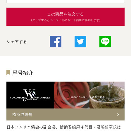
この商品を注文する
(タップするとページ上部のカート箇所に移動します)
シェアする
屋号紹介
横浜君嶋屋
日本ソムリエ協会の副会長、横浜君嶋屋４代目・君嶋哲至氏は