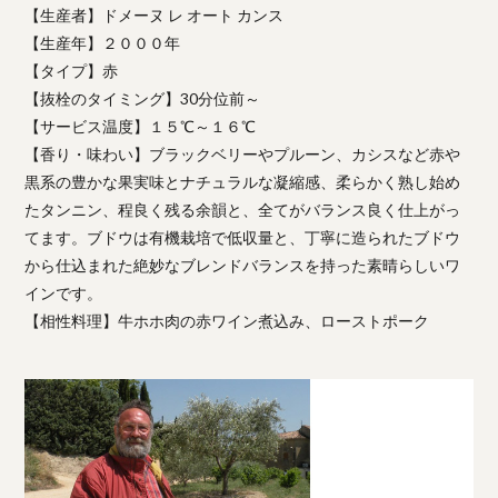
【生産者】ドメーヌ レ オート カンス
【生産年】２０００年
【タイプ】赤
【抜栓のタイミング】30分位前～
【サービス温度】１５℃～１６℃
【香り・味わい】ブラックベリーやプルーン、カシスなど赤や
黒系の豊かな果実味とナチュラルな凝縮感、柔らかく熟し始め
たタンニン、程良く残る余韻と、全てがバランス良く仕上がっ
てます。ブドウは有機栽培で低収量と、丁寧に造られたブドウ
から仕込まれた絶妙なブレンドバランスを持った素晴らしいワ
インです。
【相性料理】牛ホホ肉の赤ワイン煮込み、ローストポーク