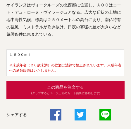
ケイランヌはヴォークルーズの北西部に位置し、ＡＯＣはコー
ト・デュ・ローヌ・ヴィラージュとなる。広大な丘状の土地に
地中海性気候。標高は２５０メートルの高台にあり、南仏特有
の強風 ミストラルが吹き抜け、日夜の寒暖の差が大きいなど
気候条件に恵まれている。
１,５００ｍｌ
※未成年者（２０歳未満）の飲酒は法律で禁止されています。未成年者
への酒類販売はいたしません。
この商品を注文する
(タップするとページ上部のカート箇所に移動します)
シェアする