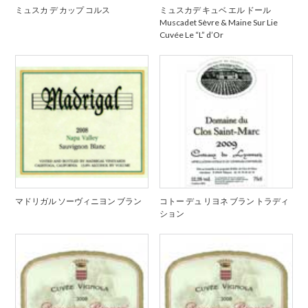
ミュスカ デ カップ コルス
ミュスカデ キュベ エル ドール
Muscadet Sèvre & Maine Sur Lie
Cuvée Le “L” d’Or
マドリガル ソーヴィニヨン ブラン
コトー デュ リヨネ ブラン トラディ
ション