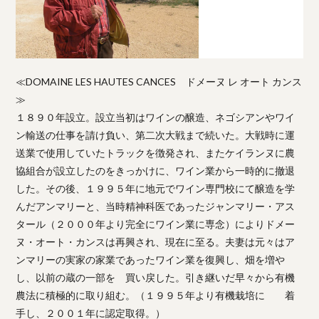
≪DOMAINE LES HAUTES CANCES ドメーヌ レ オート カンス
≫
１８９０年設立。設立当初はワインの醸造、ネゴシアンやワイ
ン輸送の仕事を請け負い、第二次大戦まで続いた。大戦時に運
送業で使用していたトラックを徴発され、またケイランヌに農
協組合が設立したのをきっかけに、ワイン業から一時的に撤退
した。その後、１９９５年に地元でワイン専門校にて醸造を学
んだアンマリーと、当時精神科医であったジャンマリー・アス
タール（２０００年より完全にワイン業に専念）によりドメー
ヌ・オート・カンスは再興され、現在に至る。夫妻は元々はア
ンマリーの実家の家業であったワイン業を復興し、畑を増や
し、以前の蔵の一部を 買い戻した。引き継いだ早々から有機
農法に積極的に取り組む。（１９９５年より有機栽培に 着
手し、２００１年に認定取得。）