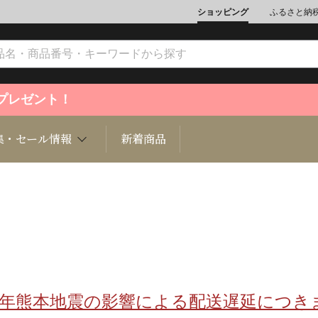
ショッピング
ふるさと納
ントプレゼント！
集・セール情報
新着商品
文化
魚介類
ジュエリー
肉類
インテリ
ション
総菜
定期購読雑誌
麺類/つ
書籍
8年熊本地震の影響による配送遅延につき