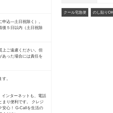
クール宅急便
のし貼りO
に申込―土日祝除く）。
着後５日以内（土日祝除
質上ご遠慮ください。但
があった場合には責任を
ます。
も、インターネットも、電話
とまり便利です。 クレジ
心！ G-Callを生活の