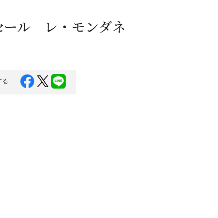
蜂蜜
パン
防災関連
セール レ・モンダネ
り寄せ
健康/美容
する