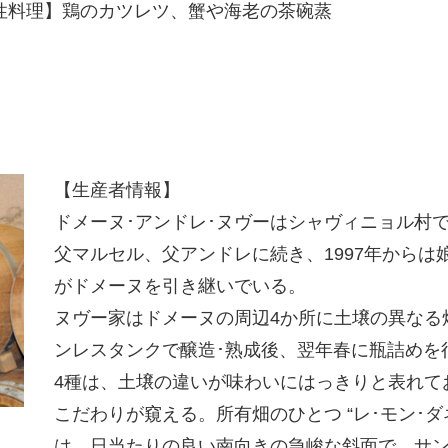
性料理】鶏のカツレツ、蟹や海老の茶碗蒸
【生産者情報】
ドメーヌ･アンドレ･ヌヴーはシャヴィニョル村
父マルセル、父アンドレに続き、1997年からは
がドメーヌを引き継いでいる。
ヌヴー家はドメーヌの周辺4か所に土壌の異なる
ンレスタンクで醸造･熟成後、翌年春に瓶詰めを
4種は、土壌の違いが味わいにはっきりと表れて
こだわりが窺える。所有畑のひとつ “レ･モン･ダ
は、日当たりの良い南向きの急峻な斜面で、サ