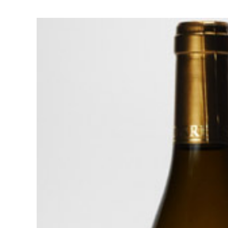
お酒
家電
珈琲/茶
キッズ
鍋
健康/美容
旬の食
ペット
産地検索