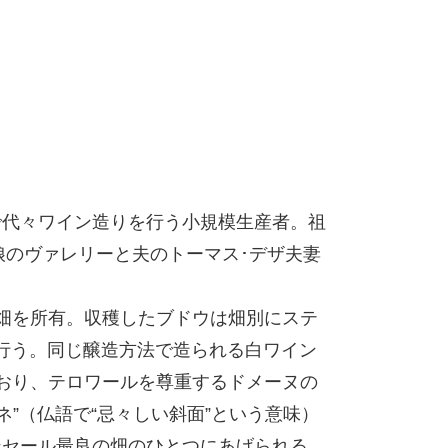
で代々ワイン造りを行う小規模生産者。祖
娘のヴァレリーと夫のトーマス･デザ夫妻
畑を所有。収穫したブドウは畑別にステ
行う。同じ醸造方法で造られる白ワイン
おり、テロワールを尊重するドメーヌの
ネ”（仏語で“忌々しい斜面”という意味）
ンセール最良の畑のひとつにあげられる。