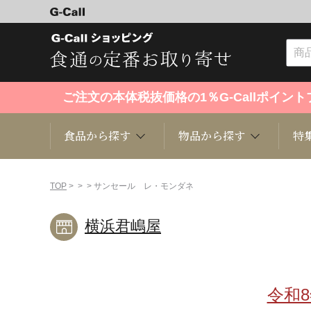
ご注文の本体税抜価格の1％G-Callポイ
食品から探す
物品から探す
特
食品から探す
物品から探す
特集・セール情報
TOP
>
>
> サンセール レ・モンダネ
横浜君嶋屋
くだもの
趣味・雑貨
お米
芸能・
洋菓子
キッチン用品
和菓子
ファッ
令和