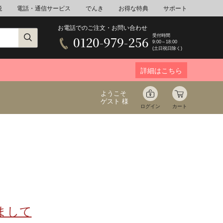
税
電話・通信サービス
でんき
お得な特典
サポート
お電話でのご注文・お問い合わせ
受付時間
0120-979-256
9:00～18:00
(土日祝日除く)
詳細はこちら
ようこそ
ゲスト 様
ログイン
カート
ア
野菜
花束ギフト
ゆ
ミネラルウォーター
音楽
まして