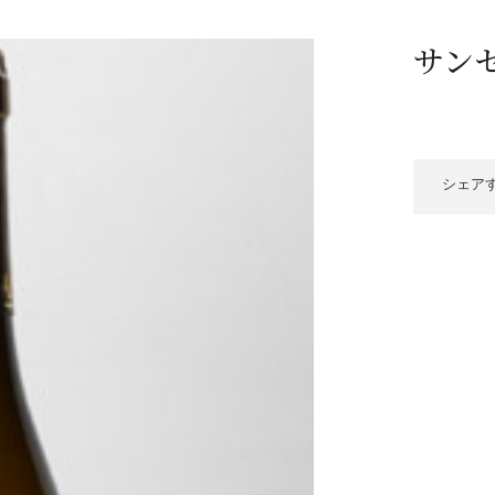
/ドリンク
ベビー
調味料
伝統工芸
乳製品/
事務用品
サン
材
関連
ギフト
豊洲お取
シェア