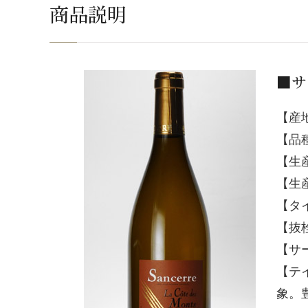
商品説明
■サ
【産
【品
【生産
【生産
【タ
【抜
【サ
【テ
象。