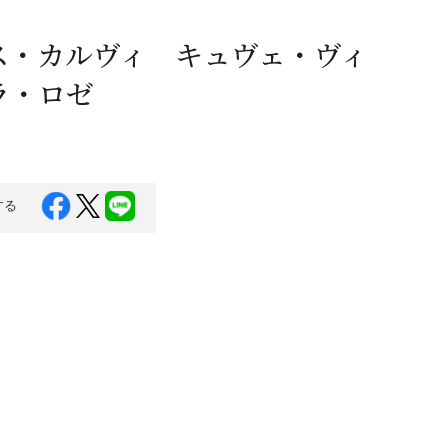
蜂蜜
パン
防災関連
ス・カルヴィ キュヴェ・ヴィ
り寄せ
健康/美容
ラ・ロゼ
する