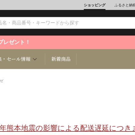
ショッピング
ふるさと納
ントプレゼント！
集・セール情報
新着商品
ゼ
文化
魚介類
ジュエリー
肉類
インテリ
ション
総菜
定期購読雑誌
麺類/つ
書籍
8年熊本地震の影響による配送遅延につき