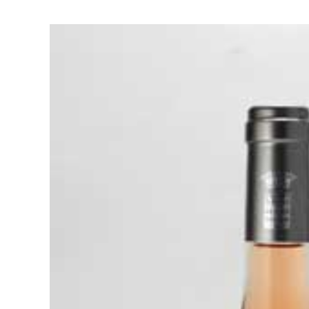
お酒
家電
珈琲/茶
キッズ
鍋
健康/美容
旬の食
ペット
産地検索