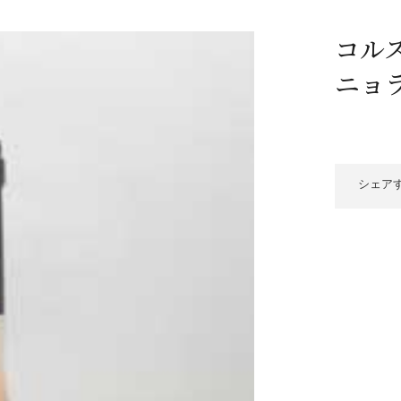
/ドリンク
ベビー
調味料
伝統工芸
乳製品/
事務用品
コル
材
関連
ギフト
豊洲お取
ニョ
シェア