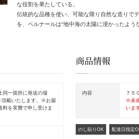
な役割を果たしている。
伝統的な品種を使い、可能な限り自然な造りで
を、ベルナールは“地中海の太陽に浸かったよう
商品情報
上同一箇所に発送の場
内容
７５
を頂戴いたします。※お届
※未
送料を実費で申し受けま
いま
のし貼りOK
配達日指定O