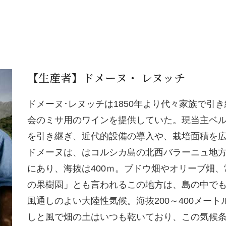
【生産者】ドメーヌ・ レヌッチ
ドメーヌ･レヌッチは1850年より代々家族で引き
会のミサ用のワインを提供していた。現当主ベルナ
を引き継ぎ、近代的設備の導入や、栽培面積を
ドメーヌは、はコルシカ島の北西バラーニュ地
にあり、海抜は400ｍ。ブドウ畑やオリーブ畑
の果樹園」とも言われるこの地方は、島の中で
風通しのよい大陸性気候。海抜200～400メー
しと風で畑の土はいつも乾いており、この気候