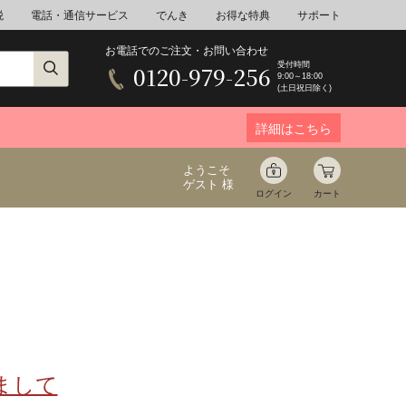
税
電話・通信サービス
でんき
お得な特典
サポート
お電話でのご注文・お問い合わせ
受付時間
0120-979-256
9:00～18:00
(土日祝日除く)
詳細はこちら
ようこそ
ゲスト 様
ログイン
カート
ア
野菜
花束ギフト
ゆ
ミネラルウォーター
音楽
まして