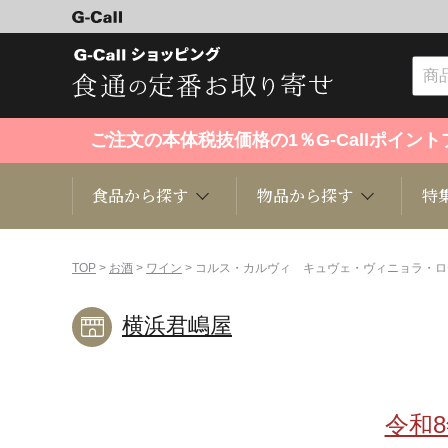
ご注文の本体税抜価格の1％G-Callポイ
食品から探す
物品から探す
特
食品から探す
物品から探す
特集・セール情報
TOP
>
お酒
>
ワイン
> コルス・カルヴィ キュヴェ・ヴィニョラ・ロ
横浜君嶋屋
くだもの
趣味・雑貨
お米
芸能・
洋菓子
キッチン用品
和菓子
ファッ
令和