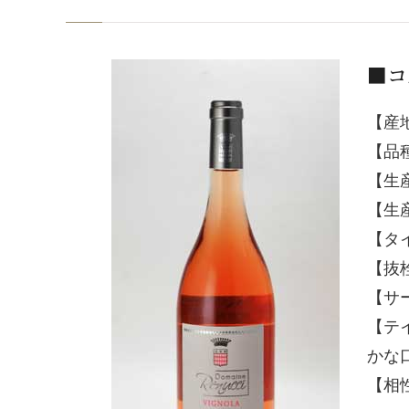
■コ
【産
【品
【生
【生産
【タ
【抜
【サ
【テ
かな
【相