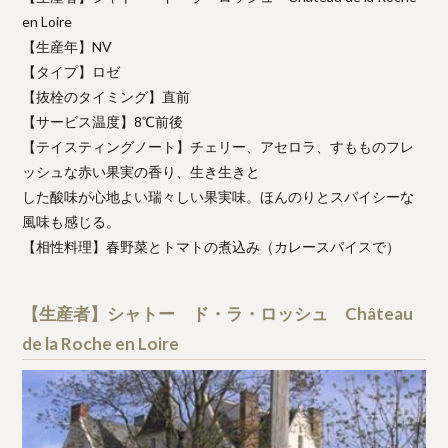
en Loire
【生産年】NV
【タイプ】ロゼ
【抜栓のタイミング】直前
【サービス温度】8℃前後
【テイスティングノート】チェリー、アセロラ、すもものフレ
ッシュな赤い果実の香り、生き生きと
した酸味が心地よい瑞々しい果実味。ほんのりとスパイシーな
風味も感じる。
【相性料理】春野菜とトマトの煮込み（カレースパイスで）
【生産者】シャトー ド・ラ・ロッシュ Château
de la Roche en Loire