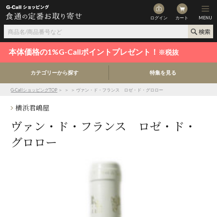
ログイン
カート
MENU
本体価格の1%G-Callポイントプレゼント！
※税抜
カテゴリーから探す
特集を見る
G-CallショッピングTOP
＞
＞
＞ ヴァン・ド・フランス ロゼ・ド・グロロー
横浜君嶋屋
ヴァン・ド・フランス ロゼ・ド・
グロロー