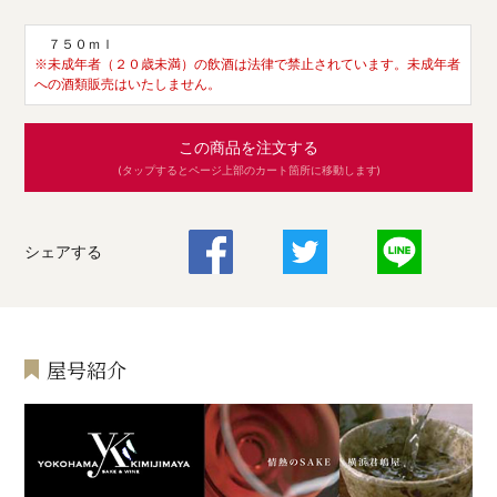
７５０ｍｌ
※未成年者（２０歳未満）の飲酒は法律で禁止されています。未成年者
への酒類販売はいたしません。
この商品を注文する
(タップするとページ上部のカート箇所に移動します)
シェアする
屋号紹介