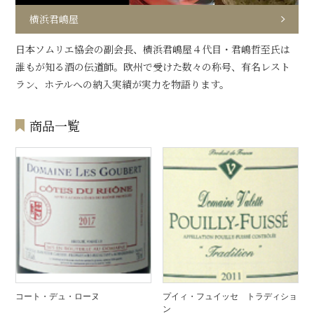
横浜君嶋屋
日本ソムリエ協会の副会長、横浜君嶋屋４代目・君嶋哲至氏は
誰もが知る酒の伝道師。欧州で受けた数々の称号、有名レスト
ラン、ホテルへの納入実績が実力を物語ります。
商品一覧
コート・デュ・ローヌ
プイィ・フュイッセ トラディショ
ン