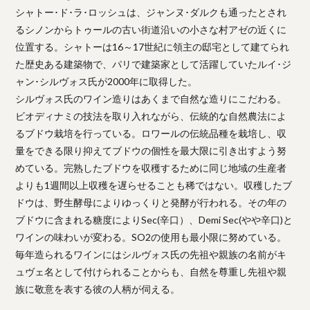
シャトー･ド･ラ･ロッシュは、ジャンヌ･ダルクも通ったとされ
るシノンからトゥールの古い街道沿いの小さな村アゼの近くに
位置する。シャトーは16～17世紀に領主の邸宅として建てられ
た歴史ある建築物で、パリで建築家として活躍していたルイ･ジ
ャン･シルヴォス氏が2000年に取得した。
シルヴォス氏のワイン造りはあくまで自然な造りにこだわる。
ビオディナミの技法を取り入れながら、伝統的な自然農法によ
るブドウ栽培を行っている。ロワールの伝統品種を栽培し、収
量をできる限り抑えてブドウの個性を最大限に引き出すよう努
めている。完熟したブドウを収穫するために同じ地域の生産者
よりも1週間以上収穫を遅らせることも稀ではない。収穫したブ
ドウは、野生酵母によりゆっくりと発酵が行われる。その年の
ブドウに含まれる糖度によりSec(辛口）、Demi Sec(やや辛口)と
ワインの味わいが変わる。SO2の使用も最小限に努めている。
毎年造られるワインにはシルヴォス氏の先祖や親族の名前がキ
ュヴェ名として付けられることからも、自然を尊重し先祖や親
族に敬意を表する彼の人柄が伺える。