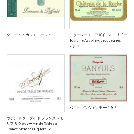
クロ デュ ベカシエ ルージュ
トゥーレーヌ アゼイ・ル・リドー
Touraine Azay-le-Rideau Jeunes
Vignes
バニュルス ヴィンテージ ９６
ヴァン ド ターブル ド フランス メモ
リア リクォルー Vin de Table de
France Mémoria Liquoreux