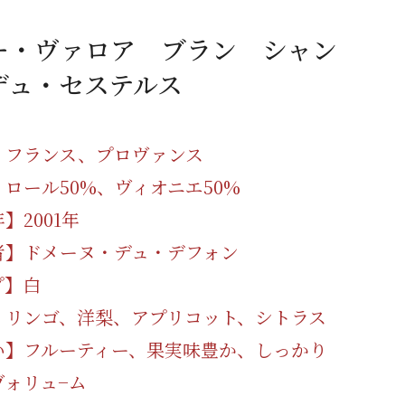
蜂蜜
パン
防災関連
ー・ヴァロア ブラン シャン
り寄せ
健康/美容
デュ・セステルス
】フランス、プロヴァンス
ロール50%、ヴィオニエ50%
】2001年
者】ドメーヌ・デュ・デフォン
プ】白
】リンゴ、洋梨、アプリコット、シトラス
い】フルーティー、果実味豊か、しっかり
ヴォリュ−ム