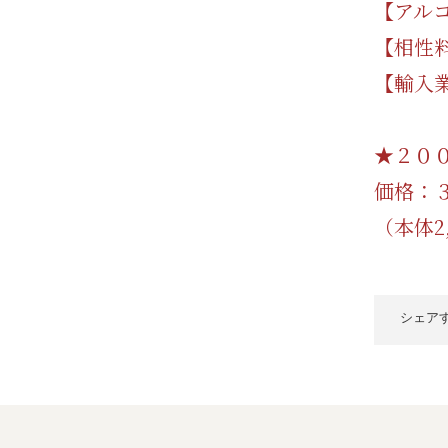
【アルコ
【相性
【輸入
★２０
価格：
（本体2
シェア