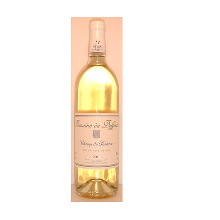
お酒
家電
珈琲/茶
キッズ
鍋
健康/美容
旬の食
ペット
産地検索