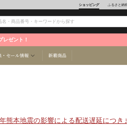
ショッピング
ふるさと納
ントプレゼント！
集・セール情報
新着商品
文化
魚介類
ジュエリー
肉類
インテリ
ション
総菜
定期購読雑誌
麺類/つ
書籍
8年熊本地震の影響による配送遅延につき