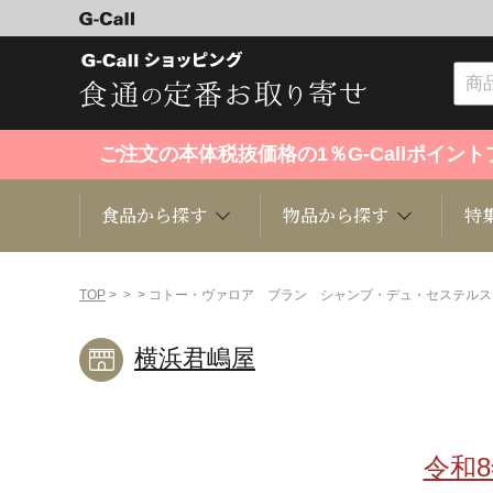
ご注文の本体税抜価格の1％G-Callポイ
食品から探す
物品から探す
特
食品から探す
物品から探す
特集・セール情報
TOP
>
>
> コトー・ヴァロア ブラン シャンプ・デュ・セステルス
横浜君嶋屋
くだもの
趣味・雑貨
お米
芸能・
洋菓子
キッチン用品
和菓子
ファッ
令和