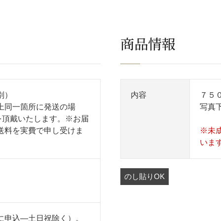
商品情報
別）
内容
７５
上同一箇所に発送の場
写真
を頂戴いたします。※お届
送料を実費で申し受けま
※未
いま
のし貼りOK
に申込―土日祝除く）。