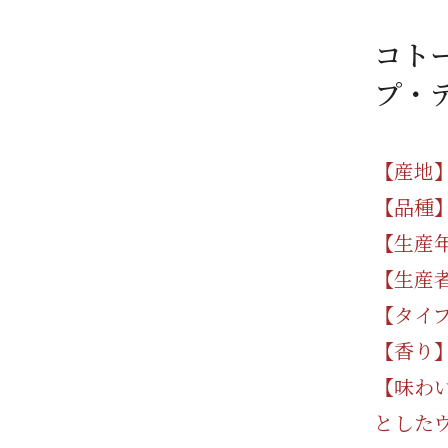
/ドリンク
ベビー
調味料
伝統工芸
乳製品/
事務用品
コト
材
関連
ギフト
豊洲お取
プ・
【産地
【品種】
【生産年
【生産
【タイ
【香り
【味わ
とした