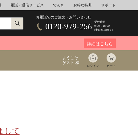
税
電話・通信サービス
でんき
お得な特典
サポート
お電話でのご注文・お問い合わせ
受付時間
0120-979-256
9:00～18:00
(土日祝日除く)
詳細はこちら
ようこそ
ゲスト 様
ログイン
カート
ア
野菜
花束ギフト
ゆ
ミネラルウォーター
音楽
まして