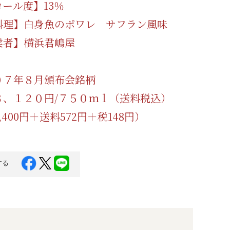
ール度】13％
料理】白身魚のポワレ サフラン風味
業者】横浜君嶋屋
０７年８月頒布会銘柄
３、１２０円/７５０ｍｌ（送料税込）
,400円＋送料572円＋税148円）
する