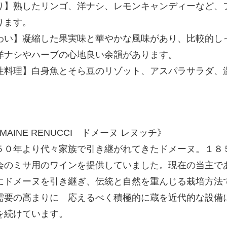
り】熟したリンゴ、洋ナシ、レモンキャンディーなど、
ります。
わい】凝縮した果実味と華やかな風味があり、比較的し
洋ナシやハーブの心地良い余韻があります。
性料理】白身魚とそら豆のリゾット、アスパラサラダ、
MAINE RENUCCI ドメーヌ レヌッチ》
５０年より代々家族で引き継がれてきたドメーヌ。１８
会のミサ用のワインを提供していました。現在の当主で
にドメーヌを引き継ぎ、伝統と自然を重んじる栽培方法
需要の高まりに 応えるべく積極的に蔵を近代的な設備
を続けています。