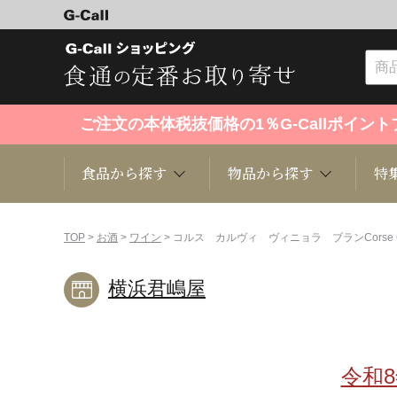
ご注文の本体税抜価格の1％G-Callポイ
食品から探す
物品から探す
特
食品から探す
物品から探す
特集・セール情報
TOP
>
お酒
>
ワイン
> コルス カルヴィ ヴィニョラ ブランCorse Calvi C
横浜君嶋屋
くだもの
趣味・雑貨
お米
芸能・
洋菓子
キッチン用品
和菓子
ファッ
令和