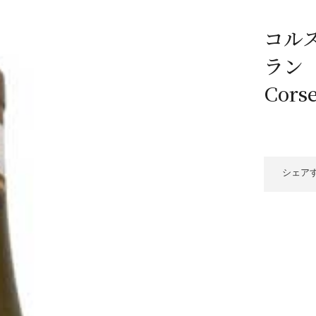
/ドリンク
ベビー
調味料
伝統工芸
乳製品/
事務用品
コル
材
関連
ギフト
豊洲お取
ラン
Corse
シェア