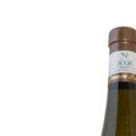
お酒
家電
珈琲/茶
キッズ
鍋
健康/美容
旬の食
ペット
産地検索