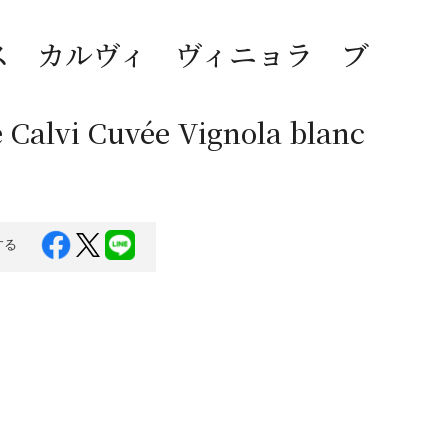
蜂蜜
パン
防災関連
ス カルヴィ ヴィニョラ ブ
り寄せ
健康/美容
 Calvi Cuvée Vignola blanc
する