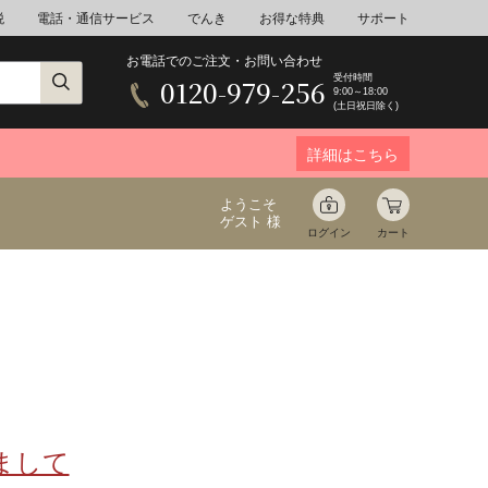
税
電話・通信サービス
でんき
お得な特典
サポート
お電話でのご注文・お問い合わせ
受付時間
0120-979-256
9:00～18:00
(土日祝日除く)
詳細はこちら
ようこそ
ゲスト 様
ログイン
カート
ア
野菜
花束ギフト
ゆ
ミネラルウォーター
音楽
まして