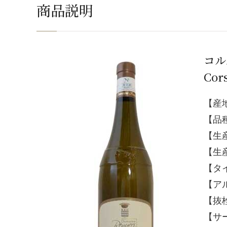
商品説明
コル
Cors
【産
【品
【生
【生
【タ
【アル
【抜
【サ