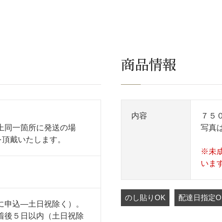
商品情報
内容
７５
上同一箇所に発送の場
写真
を頂戴いたします。
※未
いま
のし貼りOK
配達日指定O
に申込―土日祝除く）。
着後５日以内（土日祝除