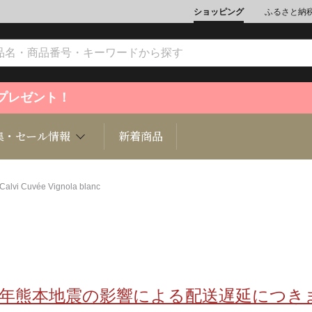
ショッピング
ふるさと納
ントプレゼント！
集・セール情報
新着商品
uvée Vignola blanc
文化
魚介類
ジュエリー
肉類
インテリ
ション
総菜
定期購読雑誌
麺類/つ
書籍
8年熊本地震の影響による配送遅延につき