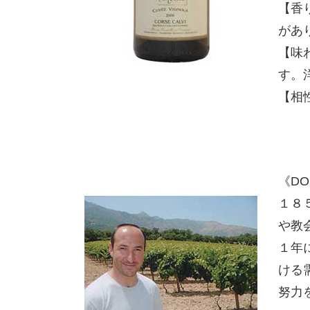
【香
があ
【味
す。
【相
《DO
１８
や教
１年
ける
努力