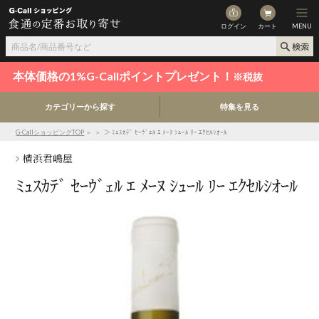
ログイン
カート
MENU
本体価格の1%G-Callポイントプレゼント！
※税抜
カテゴリーから探す
特集を見る
G-CallショッピングTOP
＞
＞
＞ ﾐｭｽｶﾃﾞ ｾｰｳﾞｪﾙ ｴ ﾒｰﾇ ｼｭｰﾙ ﾘｰ ｴｸｾﾙｼｵｰﾙ
横浜君嶋屋
ﾐｭｽｶﾃﾞ ｾｰｳﾞｪﾙ ｴ ﾒｰﾇ ｼｭｰﾙ ﾘｰ ｴｸｾﾙｼｵｰﾙ