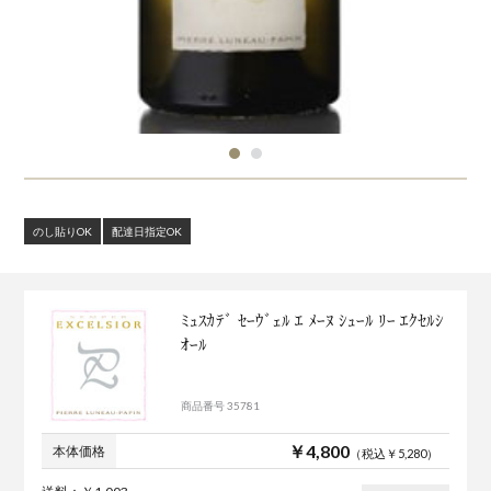
のし貼りOK
配達日指定OK
ﾐｭｽｶﾃﾞ ｾｰｳﾞｪﾙ ｴ ﾒｰﾇ ｼｭｰﾙ ﾘｰ ｴｸｾﾙｼ
ｵｰﾙ
商品番号 35781
￥4,800
本体価格
（税込￥5,280）