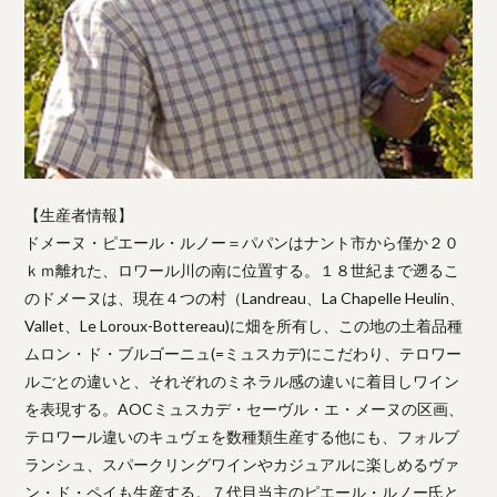
【生産者情報】
ドメーヌ・ピエール・ルノー＝パパンはナント市から僅か２０
ｋｍ離れた、ロワール川の南に位置する。１８世紀まで遡るこ
のドメーヌは、現在４つの村（Landreau、La Chapelle Heulin、
Vallet、Le Loroux-Bottereau)に畑を所有し、この地の土着品種
ムロン・ド・ブルゴーニュ(=ミュスカデ)にこだわり、テロワー
ルごとの違いと、それぞれのミネラル感の違いに着目しワイン
を表現する。AOCミュスカデ・セーヴル・エ・メーヌの区画、
テロワール違いのキュヴェを数種類生産する他にも、フォルブ
ランシュ、スパークリングワインやカジュアルに楽しめるヴァ
ン・ド・ペイも生産する。７代目当主のピエール・ルノー氏と