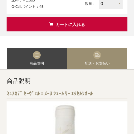
送料：￥1,003
数量：
G-Callポイント：48
カートに入れる
商品説明
配送・お支払い
商品説明
ﾐｭｽｶﾃﾞ ｾｰｳﾞｪﾙ ｴ ﾒｰﾇ ｼｭｰﾙ ﾘｰ ｴｸｾﾙｼｵｰﾙ